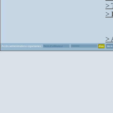
> 
> 
> 
Accès administrations organismes :