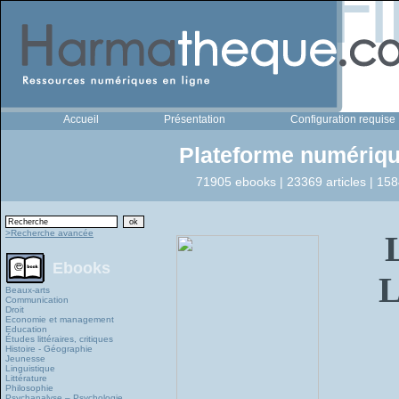
Accueil
Présentation
Configuration requise
Plateforme numériqu
71905 ebooks | 23369 articles | 158
>Recherche avancée
Ebooks
L
Beaux-arts
Communication
Droit
Economie et management
Education
Études littéraires, critiques
Histoire - Géographie
Jeunesse
Linguistique
Littérature
Philosophie
Psychanalyse – Psychologie