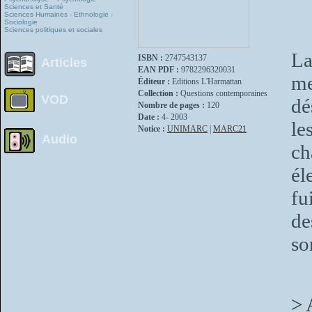
Sciences et Santé
Sciences Humaines - Ethnologie -
Sociologie
Sciences politiques et sociales
La
ISBN :
2747543137
Articles
EAN PDF :
9782296320031
me
Éditeur :
Editions L'Harmattan
Collection :
Questions contemporaines
VOD
dé
Nombre de pages :
120
Date :
4- 2003
le
Notice :
UNIMARC
|
MARC21
Audio
ch
él
fu
de
so
> 