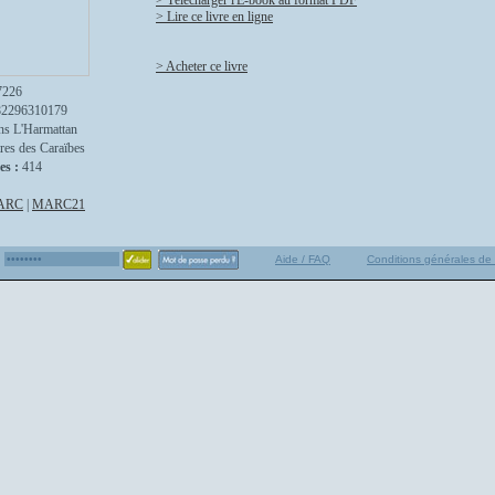
> Télécharger l'E-book au format PDF
> Lire ce livre en ligne
> Acheter ce livre
7226
82296310179
ns L'Harmattan
tres des Caraïbes
es :
414
ARC
|
MARC21
Aide / FAQ
Conditions générales de