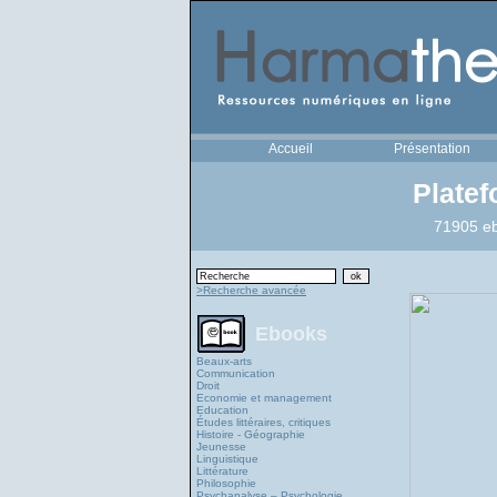
Accueil
Présentation
Plate
71905 eb
>Recherche avancée
Ebooks
Beaux-arts
Communication
Droit
Economie et management
Education
Études littéraires, critiques
Histoire - Géographie
Jeunesse
Linguistique
Littérature
Philosophie
Psychanalyse – Psychologie