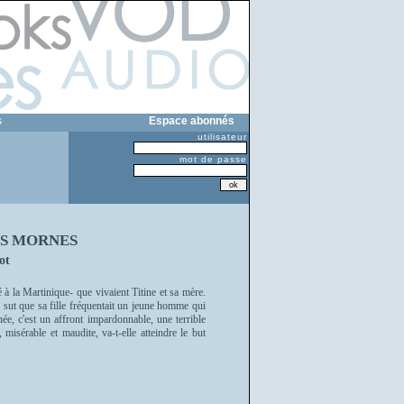
s
Espace abonnés
utilisateur
mot de passe
ES MORNES
ot
 à la Martinique- que vivaient Titine et sa mère.
 sut que sa fille fréquentait un jeune homme qui
née, c'est un affront impardonnable, une terrible
, misérable et maudite, va-t-elle atteindre le but