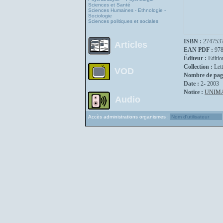
Sciences et Santé
Sciences Humaines - Ethnologie -
Sociologie
Sciences politiques et sociales
ISBN :
274753
Articles
EAN PDF :
97
Éditeur :
Editio
Collection :
Let
VOD
Nombre de pag
Date :
2- 2003
Notice :
UNIM
Audio
Accès administrations organismes :