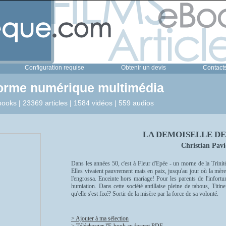
Configuration requise
Obtenir un devis
Contact
forme numérique multimédia
ooks | 23369 articles | 1584 vidéos | 559 audios
LA DEMOISELLE D
Christian Pavi
Dans les années 50, c'est à Fleur d'Epée - un morne de la Trinité
Elles vivaient pauvrement mais en paix, jusqu'au jour où la mère
l'engrossa. Enceinte hors mariage! Pour les parents de l'infortu
humiation. Dans cette société antillaise pleine de tabous, Titine
qu'elle s'est fixé? Sortir de la misère par la force de sa volonté.
> Ajouter à ma sélection