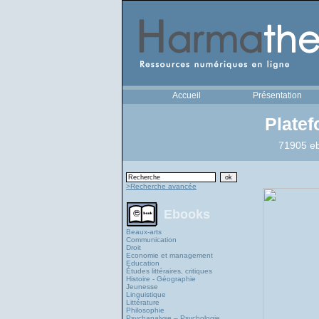
Accueil
Présentation
Plate
71905 eb
>Recherche avancée
Ebooks
Beaux-arts
Communication
Droit
Economie et management
Education
Études littéraires, critiques
Histoire - Géographie
Jeunesse
Linguistique
Littérature
Philosophie
Psychanalyse – Psychologie