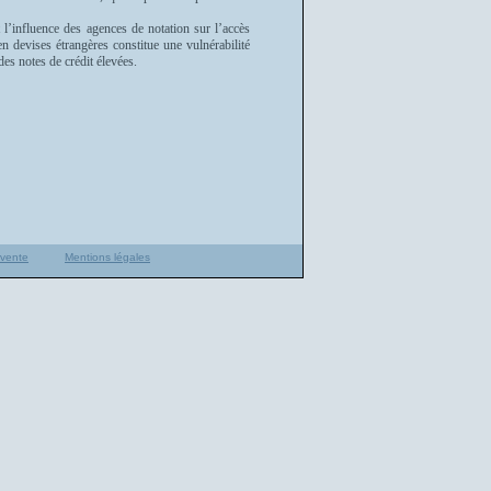
t l’influence des agences de notation sur l’accès
n devises étrangères constitue une vulnérabilité
des notes de crédit élevées.
 vente
Mentions légales