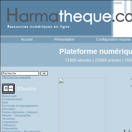
Accueil
Présentation
Configuration requise
Plateforme numériqu
71905 ebooks | 23369 articles | 158
>Recherche avancée
Ebooks
Beaux-arts
Communication
Droit
Economie et management
Education
Études littéraires, critiques
Histoire - Géographie
Jeunesse
Linguistique
Littérature
Philosophie
Psychanalyse – Psychologie