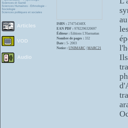
L'
Sciences et Santé
Sciences Humaines - Ethnologie -
sy
Sociologie
Sciences politiques et sociales
au
ISBN :
274754348X
Articles
le
EAN PDF :
9782296320697
Éditeur :
Editions L'Harmattan
ép
Nombre de pages :
332
VOD
Date :
5- 2003
l'
Notice :
UNIMARC
|
MARC21
Il
Audio
tr
ph
d'
tr
ar
Oc