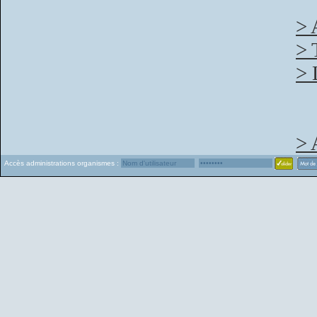
> 
> 
> 
> 
Accès administrations organismes :