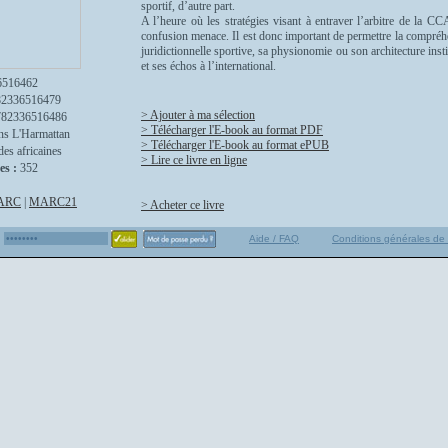
sportif, d’autre part.
A l’heure où les stratégies visant à entraver l’arbitre de la
confusion menace. Il est donc important de permettre la compréhe
juridictionnelle sportive, sa physionomie ou son architecture insti
et ses échos à l’international.
6516462
82336516479
> Ajouter à ma sélection
782336516486
> Télécharger l'E-book au format PDF
ns L'Harmattan
> Télécharger l'E-book au format ePUB
des africaines
> Lire ce livre en ligne
es :
352
ARC
|
MARC21
> Acheter ce livre
Aide / FAQ
Conditions générales de