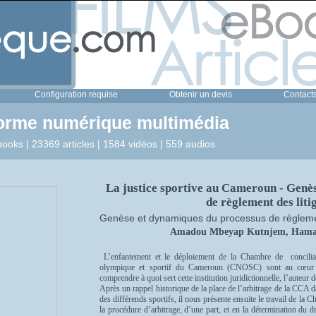
Configuration requise
Obtenir un devis
Contact
forme numérique multimédia
ooks | 23369 articles | 1584 vidéos | 559 audios
La justice sportive au Cameroun - Genè
de règlement des litig
Genèse et dynamiques du processus de règlement
Amadou Mbeyap Kutnjem, Hama
L’enfantement et le déploiement de la Chambre de concilia
olympique et sportif du Cameroun (CNOSC) sont au cœur d
comprendre à quoi sert cette institution juridictionnelle, l’aut
Après un rappel historique de la place de l’arbitrage de la CCA 
des différends sportifs, il nous présente ensuite le travail de la 
la procédure d’arbitrage, d’une part, et en la détermination du dr