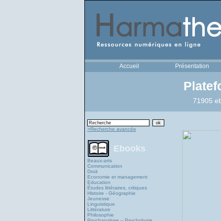
Accueil
Présentation
Plate
71905 eb
>Recherche avancée
Ebooks
Beaux-arts
Communication
Droit
Economie et management
Education
Études littéraires, critiques
Histoire - Géographie
Jeunesse
Linguistique
Littérature
Philosophie
Psychanalyse – Psychologie