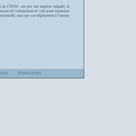
 CCA du CNOSC ont pris une ampleur inégalée, la
nsion de l’enfantement de cette jeune institution
tutionnelle, ainsi que son déploiement à l’interne
 vente
Mentions légales