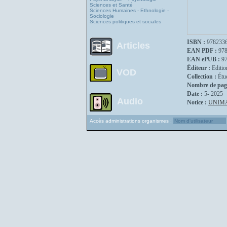
Sciences et Santé
Sciences Humaines - Ethnologie -
Sociologie
Sciences politiques et sociales
ISBN :
978233
Articles
EAN PDF :
97
EAN ePUB :
9
Éditeur :
Editio
VOD
Collection :
Étu
Nombre de pag
Date :
5- 2025
Audio
Notice :
UNIM
Accès administrations organismes :