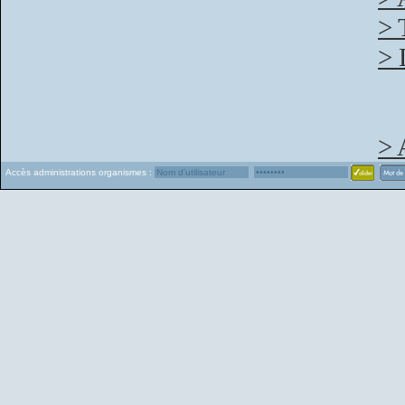
> 
> 
> 
Accès administrations organismes :