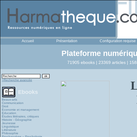
Accueil
Présentation
Configuration requise
Plateforme numériqu
71905 ebooks | 23369 articles | 158
>Recherche avancée
Ebooks
Beaux-arts
Communication
Droit
Economie et management
Education
Études littéraires, critiques
Histoire - Géographie
Jeunesse
Linguistique
Littérature
Philosophie
Psychanalyse – Psychologie