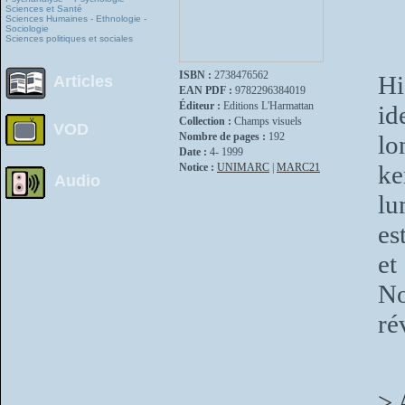
Sciences et Santé
Sciences Humaines - Ethnologie -
Sociologie
Sciences politiques et sociales
ISBN :
2738476562
Hi
Articles
EAN PDF :
9782296384019
Éditeur :
Editions L'Harmattan
id
Collection :
Champs visuels
VOD
Nombre de pages :
192
lo
Date :
4- 1999
ke
Notice :
UNIMARC
|
MARC21
Audio
lu
es
et
No
ré
> 