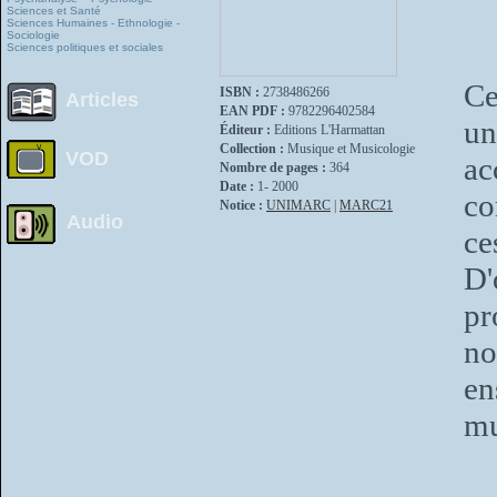
Sciences et Santé
Sciences Humaines - Ethnologie -
Sociologie
Sciences politiques et sociales
Ce
ISBN :
2738486266
Articles
EAN PDF :
9782296402584
un
Éditeur :
Editions L'Harmattan
Collection :
Musique et Musicologie
VOD
ac
Nombre de pages :
364
Date :
1- 2000
co
Notice :
UNIMARC
|
MARC21
Audio
ce
D'
pr
no
en
mu