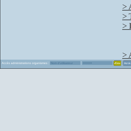
> 
> 
> 
> 
Accès administrations organismes :