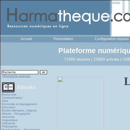
Accueil
Présentation
Configuration requise
Plateforme numériqu
71905 ebooks | 23369 articles | 158
>Recherche avancée
Ebooks
Beaux-arts
Communication
Droit
Economie et management
Education
Études littéraires, critiques
Histoire - Géographie
Jeunesse
Linguistique
Littérature
Philosophie
Psychanalyse – Psychologie