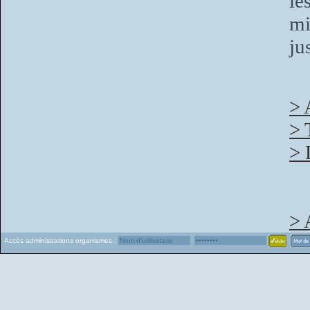
le
mi
ju
> 
> 
> 
> 
Accès administrations organismes :