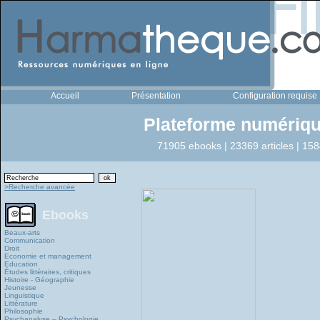
Accueil
Présentation
Configuration requise
Plateforme numériqu
71905 ebooks | 23369 articles | 158
>Recherche avancée
Ebooks
Beaux-arts
Communication
Droit
Economie et management
Education
Études littéraires, critiques
Histoire - Géographie
Jeunesse
Linguistique
Littérature
Philosophie
Psychanalyse – Psychologie