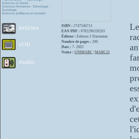
Sciences et Santé
Sciences Humaines - Ethnologie -
Sociologie
Sciences politiques et sociales
Le
ISBN :
2747546713
Articles
EAN PDF :
9782296326293
r
Éditeur :
Editions L'Harmattan
Nombre de pages :
200
VOD
an
Date :
7- 2003
Notice :
UNIMARC
|
MARC21
fa
Audio
m
pr
es
ex
d'
ce
l'