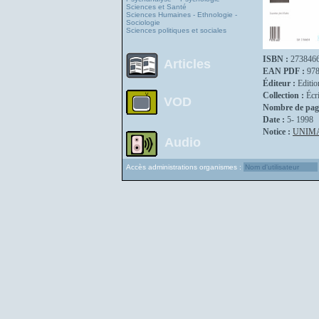
Sciences et Santé
Sciences Humaines - Ethnologie -
Sociologie
Sciences politiques et sociales
ISBN :
273846
Articles
EAN PDF :
97
Éditeur :
Editio
Collection :
Écr
VOD
Nombre de pag
Date :
5- 1998
Notice :
UNIM
Audio
Accès administrations organismes :