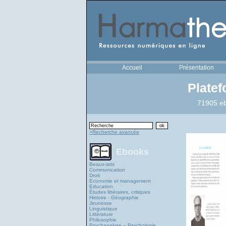
Accueil
Présentation
Plate
71905 eb
>Recherche avancée
Ebooks
Beaux-arts
Communication
Droit
Economie et management
Education
Études littéraires, critiques
Histoire - Géographie
Jeunesse
Linguistique
Littérature
Philosophie
Psychanalyse – Psychologie