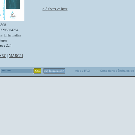
> Acheter ce livre
6508
82296364264
ns L'Harmattan
itures
es :
224
ARC
|
MARC21
Aide / FAQ
Conditions générales de