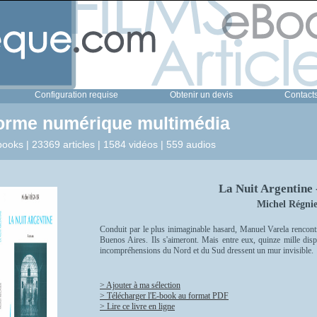
Configuration requise
Obtenir un devis
Contact
forme numérique multimédia
ooks | 23369 articles | 1584 vidéos | 559 audios
La Nuit Argentine
Michel Régnie
Conduit par le plus inimaginable hasard, Manuel Varela rencontr
Buenos Aires. Ils s'aimeront. Mais entre eux, quinze mille dispa
incompréhensions du Nord et du Sud dressent un mur invisible.
> Ajouter à ma sélection
> Télécharger l'E-book au format PDF
> Lire ce livre en ligne