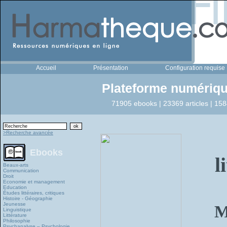
Accueil
Présentation
Configuration requise
Plateforme numériqu
71905 ebooks | 23369 articles | 158
>Recherche avancée
Ebooks
l
Beaux-arts
Communication
Droit
Economie et management
Education
Études littéraires, critiques
Histoire - Géographie
Jeunesse
M
Linguistique
Littérature
Philosophie
Psychanalyse – Psychologie