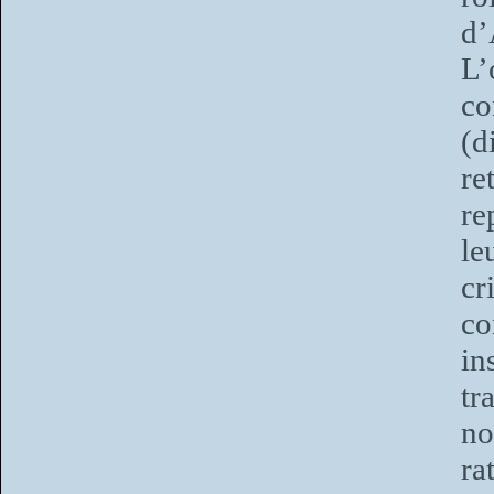
d’
L’
co
(d
re
re
le
cr
c
in
t
no
ra