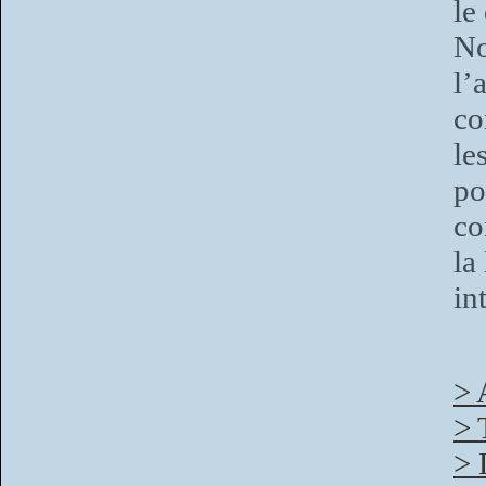
le
No
l’
co
le
p
co
la
in
> 
> 
> 