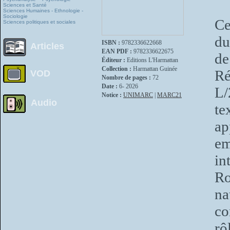
Sciences et Santé
Sciences Humaines - Ethnologie -
Sociologie
Ce
Sciences politiques et sociales
du
ISBN :
9782336622668
Articles
EAN PDF :
9782336622675
de
Éditeur :
Editions L'Harmattan
Collection :
Harmattan Guinée
Ré
VOD
Nombre de pages :
72
Date :
6- 2026
L/
Notice :
UNIMARC
|
MARC21
Audio
te
ap
em
in
Ro
na
co
rô