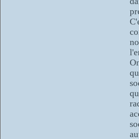
da
pr
C'
co
no
l'
On
qu
so
q
ra
ac
so
au