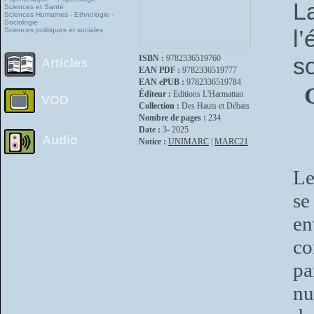
L
Sciences et Santé
Sciences Humaines - Ethnologie -
Sociologie
l
Sciences politiques et sociales
s
ISBN :
9782336519760
Articles
EAN PDF :
9782336519777
EAN ePUB :
9782336519784
G
Éditeur :
Editions L'Harmattan
VOD
Collection :
Des Hauts et Débats
Nombre de pages :
234
Date :
3- 2025
Audio
Notice :
UNIMARC
|
MARC21
Le
se
en
co
p
nu