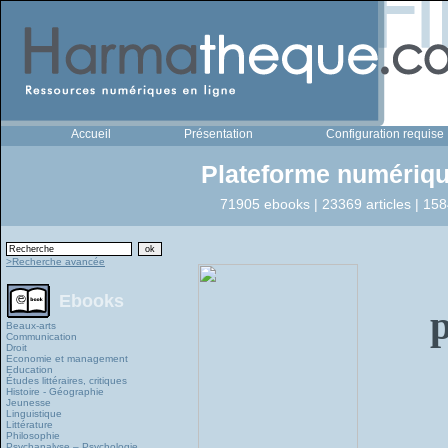
Accueil
Présentation
Configuration requise
Plateforme numériqu
71905 ebooks | 23369 articles | 158
>Recherche avancée
Ebooks
p
Beaux-arts
Communication
Droit
Economie et management
Education
Études littéraires, critiques
Histoire - Géographie
Jeunesse
Linguistique
Littérature
Philosophie
Psychanalyse – Psychologie