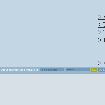
> 
> 
> 
> 
> 
Accès administrations organismes :