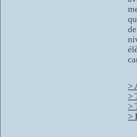
me
qu
de
ni
él
ca
> 
> 
> 
> 