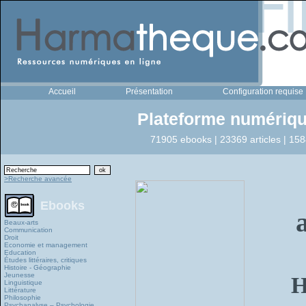
Accueil
Présentation
Configuration requise
Plateforme numériqu
71905 ebooks | 23369 articles | 158
>Recherche avancée
Ebooks
Beaux-arts
Communication
Droit
Economie et management
Education
Études littéraires, critiques
Histoire - Géographie
Jeunesse
H
Linguistique
Littérature
Philosophie
Psychanalyse – Psychologie