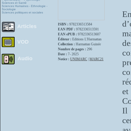
Sciences et Santé
Sciences Humaines - Ethnologie -
Sociologie
E
Sciences politiques et sociales
d’
ISBN :
9782336513584
Articles
EAN PDF :
9782336513591
ma
EAN ePUB :
9782336513607
Éditeur :
Editions L'Harmattan
de
VOD
Collection :
Harmattan Guinée
Nombre de pages :
296
co
Date :
7- 2025
Audio
Notice :
UNIMARC
|
MARC21
pr
c
ré
et
Co
Il
ce
av