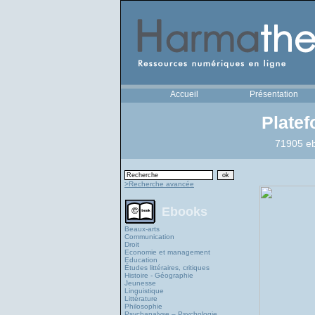
Accueil
Présentation
Plate
71905 eb
>Recherche avancée
Ebooks
Beaux-arts
Communication
Droit
Economie et management
Education
Études littéraires, critiques
Histoire - Géographie
Jeunesse
Linguistique
Littérature
Philosophie
Psychanalyse – Psychologie