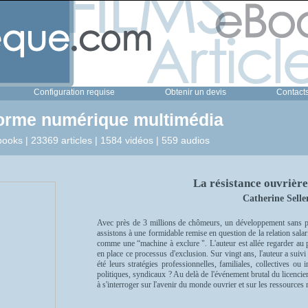
Configuration requise
Obtenir un devis
Contact
forme numérique multimédia
ooks | 23369 articles | 1584 vidéos | 559 audios
La résistance ouvrièr
Catherine Selle
Avec près de 3 millions de chômeurs, un développement sans pr
assistons à une formidable remise en question de la relation salaria
comme une “machine à exclure ". L'auteur est allée regarder au 
en place ce processus d'exclusion. Sur vingt ans, l'auteur a suiv
été leurs stratégies professionnelles, familiales, collectives o
politiques, syndicaux ? Au delà de l'événement brutal du licenciem
à s'interroger sur l'avenir du monde ouvrier et sur les ressources m