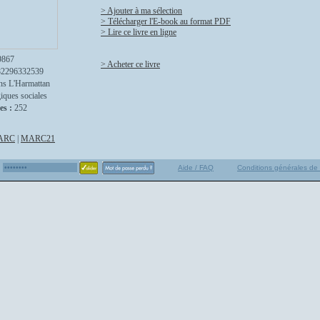
> Ajouter à ma sélection
> Télécharger l'E-book au format PDF
> Lire ce livre en ligne
9867
> Acheter ce livre
82296332539
ns L'Harmattan
iques sociales
es :
252
ARC
|
MARC21
Aide / FAQ
Conditions générales de