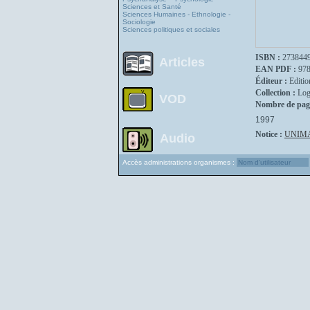
Sciences et Santé
Sciences Humaines - Ethnologie -
Sociologie
Sciences politiques et sociales
ISBN :
273844
Articles
EAN PDF :
97
Éditeur :
Editio
Collection :
Log
VOD
Nombre de pag
1997
Notice :
UNIM
Audio
Accès administrations organismes :