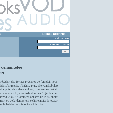
s
Espace abonnés
utilisateur
mot de passe
e démantelée
net
écédant des formes précaires de l'emploi, nous
le. L'entreprise n'intègre plus, elle vulnérabilise
plus près, dans deux usines, comment se mettait
i ces salariés. Que sont-ils devenus ? Quelles ont
u individuelles ? Comment ont évolué leurs choix
ent ou de la démission, ce livre invite le lecteur
obilisables pour faire face à la crise.