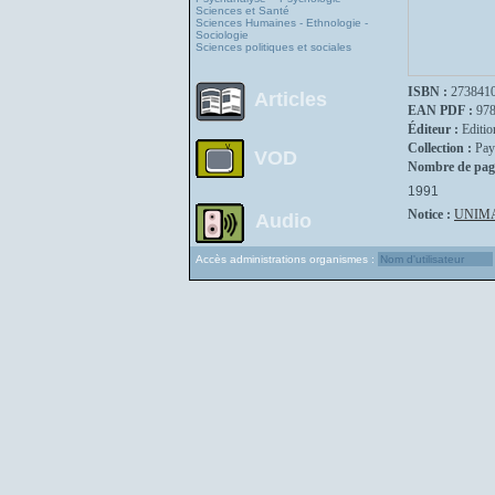
Sciences et Santé
Sciences Humaines - Ethnologie -
Sociologie
Sciences politiques et sociales
ISBN :
273841
Articles
EAN PDF :
97
Éditeur :
Editio
Collection :
Pay
VOD
Nombre de pag
1991
Notice :
UNIM
Audio
Accès administrations organismes :