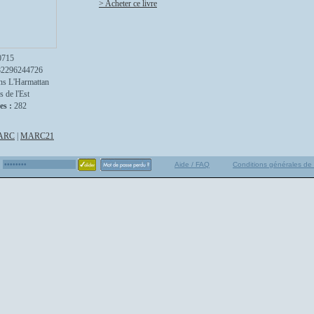
> Acheter ce livre
0715
82296244726
ns L'Harmattan
s de l'Est
es :
282
ARC
|
MARC21
Aide / FAQ
Conditions générales de