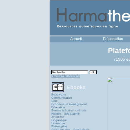
Accueil
Présentation
Plate
71905 eb
>Recherche avancée
Ebooks
Beaux-arts
Communication
Droit
Economie et management
Education
Études littéraires, critiques
Histoire - Géographie
Jeunesse
Linguistique
Littérature
Philosophie
Psychanalyse – Psychologie