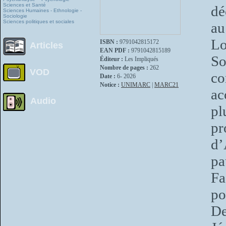
Sciences et Santé
dé
Sciences Humaines - Ethnologie -
Sociologie
Sciences politiques et sociales
au
Lo
ISBN :
9791042815172
Articles
EAN PDF :
9791042815189
So
Éditeur :
Les Impliqués
Nombre de pages :
262
VOD
co
Date :
6- 2026
Notice :
UNIMARC
|
MARC21
ac
Audio
pl
pr
d’
pa
Fa
po
De