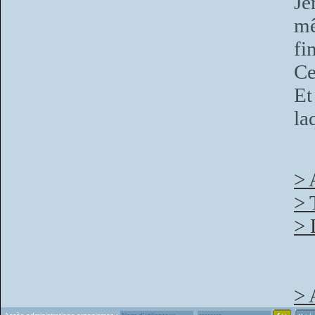
Jé
mê
fi
Ce
Et
la
> 
> 
> 
> 