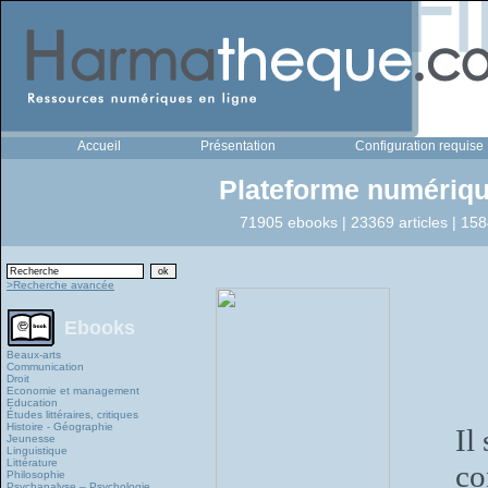
Accueil
Présentation
Configuration requise
Plateforme numériqu
71905 ebooks | 23369 articles | 158
>Recherche avancée
Ebooks
Beaux-arts
Communication
Droit
Economie et management
Education
Études littéraires, critiques
Histoire - Géographie
Il
Jeunesse
Linguistique
Littérature
co
Philosophie
Psychanalyse – Psychologie