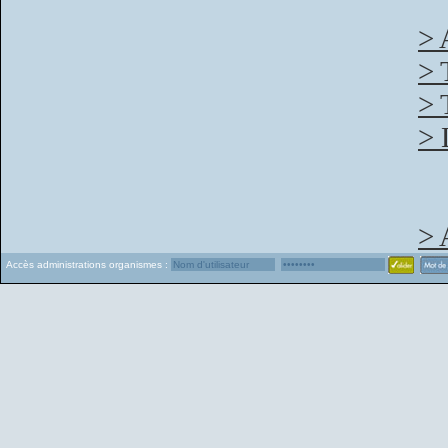
> 
> 
> 
> 
> 
Accès administrations organismes :