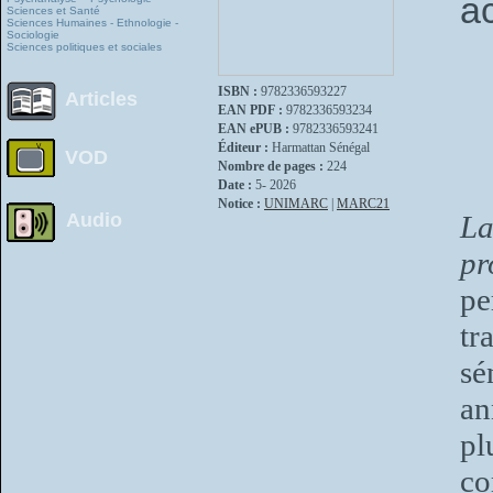
ac
Sciences et Santé
Sciences Humaines - Ethnologie -
Sociologie
Sciences politiques et sociales
ISBN :
9782336593227
Articles
EAN PDF :
9782336593234
EAN ePUB :
9782336593241
Éditeur :
Harmattan Sénégal
VOD
Nombre de pages :
224
Date :
5- 2026
Notice :
UNIMARC
|
MARC21
Audio
La
pr
pe
tr
sé
an
pl
co