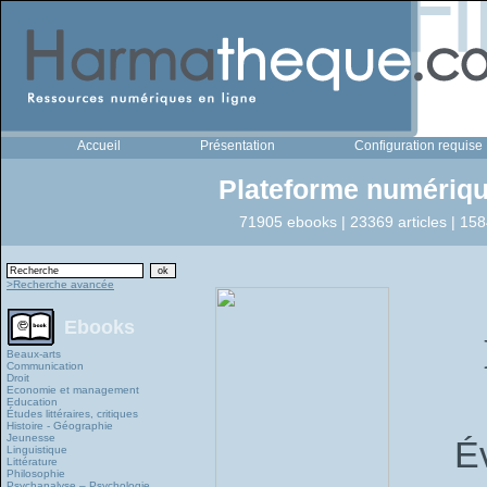
Accueil
Présentation
Configuration requise
Plateforme numériqu
71905 ebooks | 23369 articles | 158
>Recherche avancée
Ebooks
Beaux-arts
Communication
Droit
Economie et management
Education
Études littéraires, critiques
Histoire - Géographie
Jeunesse
É
Linguistique
Littérature
Philosophie
Psychanalyse – Psychologie