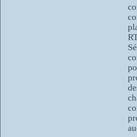
co
co
pl
R
Sé
co
po
pr
de
c
co
p
au