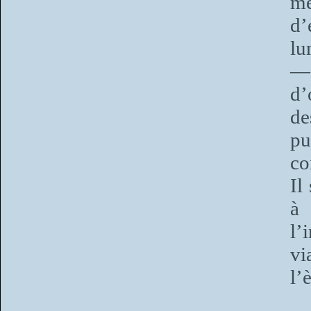
me
d’
lu
—
d’
de
p
co
Il
à 
l’
vi
l’