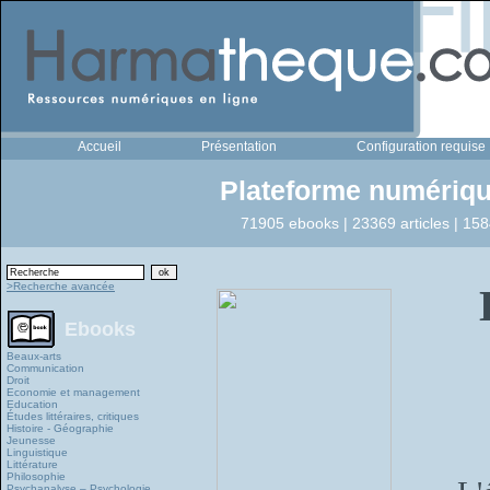
Accueil
Présentation
Configuration requise
Plateforme numériqu
71905 ebooks | 23369 articles | 158
>Recherche avancée
Ebooks
Beaux-arts
Communication
Droit
Economie et management
Education
Études littéraires, critiques
Histoire - Géographie
Jeunesse
Linguistique
Littérature
Philosophie
Psychanalyse – Psychologie