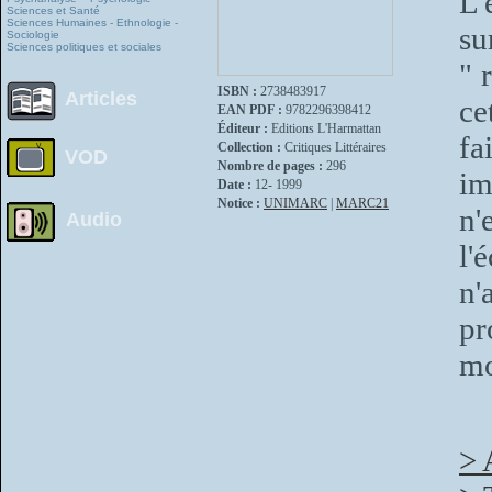
L'
Sciences et Santé
Sciences Humaines - Ethnologie -
su
Sociologie
Sciences politiques et sociales
" 
ISBN :
2738483917
Articles
ce
EAN PDF :
9782296398412
Éditeur :
Editions L'Harmattan
fa
Collection :
Critiques Littéraires
VOD
Nombre de pages :
296
im
Date :
12- 1999
Notice :
UNIMARC
|
MARC21
n'
Audio
l'
n'
pr
m
> 