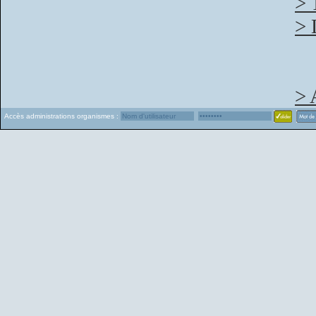
> 
> 
> 
Accès administrations organismes :