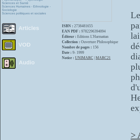
Sciences et Santé
Sciences Humaines - Ethnologie -
Sociologie
Le
Sciences politiques et sociales
pa
ISBN :
2738481655
Articles
EAN PDF :
9782296394094
la
Éditeur :
Editions L'Harmattan
Collection :
Ouverture Philosophique
dé
VOD
Nombre de pages :
156
Date :
9- 1999
di
Notice :
UNIMARC
|
MARC21
Audio
pl
ph
d'
He
ex
> 