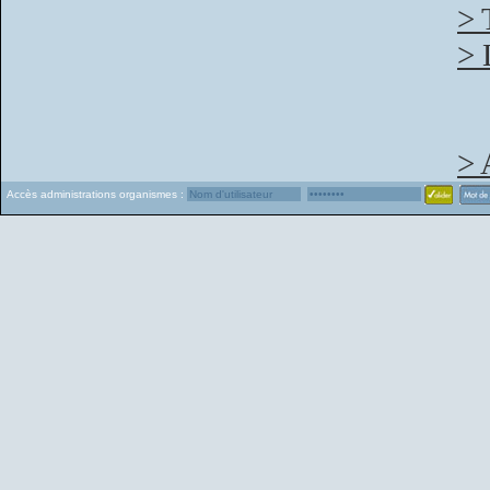
> 
> 
> 
Accès administrations organismes :