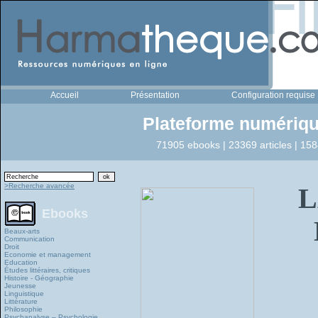
Accueil
Présentation
Configuration requise
Plateforme numériqu
71905 ebooks | 23369 articles | 158
>Recherche avancée
L
Ebooks
Beaux-arts
Communication
Droit
Economie et management
Education
Études littéraires, critiques
Histoire - Géographie
Jeunesse
Linguistique
Littérature
Philosophie
Psychanalyse – Psychologie