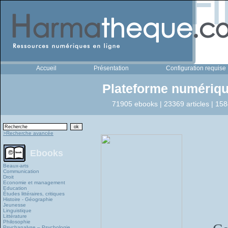
Accueil
Présentation
Configuration requise
Plateforme numériqu
71905 ebooks | 23369 articles | 158
>Recherche avancée
Ebooks
Beaux-arts
Communication
Droit
Economie et management
Education
Études littéraires, critiques
Histoire - Géographie
Jeunesse
Linguistique
Littérature
Philosophie
Psychanalyse – Psychologie