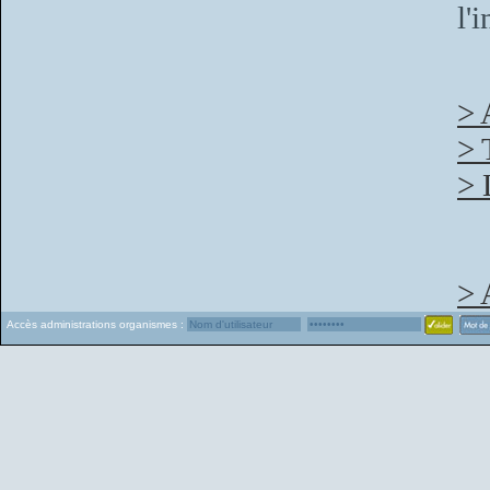
l'
> 
> 
> 
> 
Accès administrations organismes :