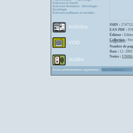
Sciences et Santé
Sciences Humaines - Ethnologie -
Sociologie
Sciences politiques et sociales
ISBN :
274753
Articles
EAN PDF :
97
Éditeur :
Editio
Collection :
Str
imaginaires
VOD
Nombre de pag
Date :
12- 2002
Notice :
UNIM
Audio
Accès administrations organismes :