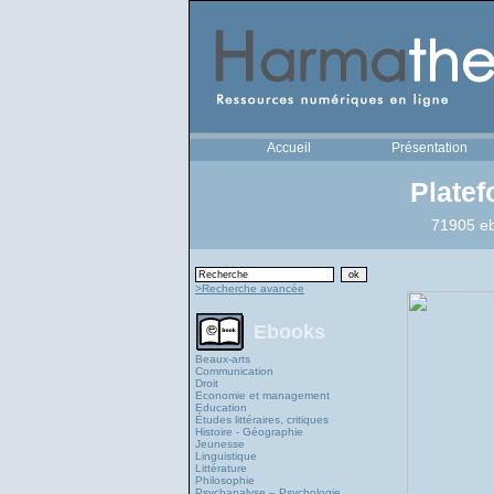
Accueil
Présentation
Plate
71905 eb
>Recherche avancée
Ebooks
Beaux-arts
Communication
Droit
Economie et management
Education
Études littéraires, critiques
Histoire - Géographie
Jeunesse
Linguistique
Littérature
Philosophie
Psychanalyse – Psychologie