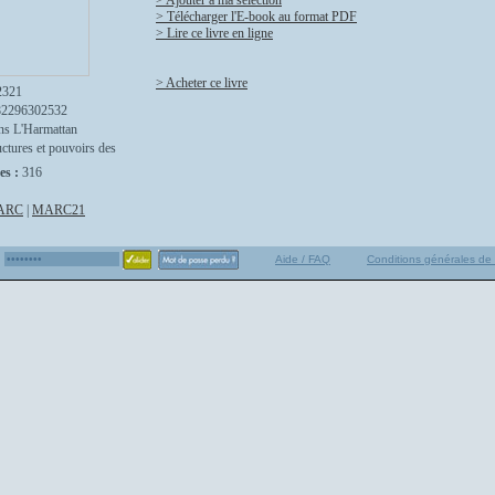
> Ajouter à ma sélection
> Télécharger l'E-book au format PDF
> Lire ce livre en ligne
> Acheter ce livre
2321
82296302532
ns L'Harmattan
uctures et pouvoirs des
es :
316
ARC
|
MARC21
Aide / FAQ
Conditions générales de