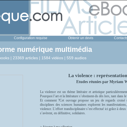
Configuration requise
Obtenir un devis
Contact
forme numérique multimédia
ooks | 23369 articles | 1584 vidéos | 559 audios
La violence : représentations
Etudes réunies par Myriam 
La violence est un thème littéraire et artistique particulièreme
Pourquoi l’art et la littérature s’obstinent-ils dès lors, tant dans
Et comment ?Cet ouvrage propose un jeu de regards croisé s
disciplines des sciences humaines explorent les manifestations,
violence. L’effort trandisciplinaire s’est effectué ici grâce à deux n
s’avèrent, en définitive, solidaires.