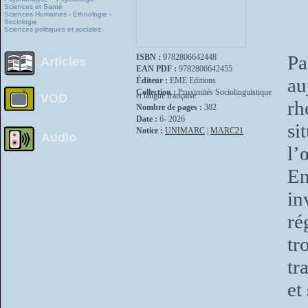
Sciences et Santé
Sciences Humaines - Ethnologie -
Sociologie
Sciences politiques et sociales
P
ISBN :
9782806642448
Articles
EAN PDF :
9782806642455
a
Éditeur :
EME Editions
Collection :
Proximités Sociolinguistique
et langue française
VOD
rh
Nombre de pages :
382
Date :
6- 2026
si
Notice :
UNIMARC
|
MARC21
Audio
l’
En
in
ré
tr
tr
et