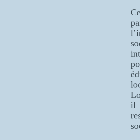
Ce
pa
l
so
in
po
éd
lo
Lo
il
re
so