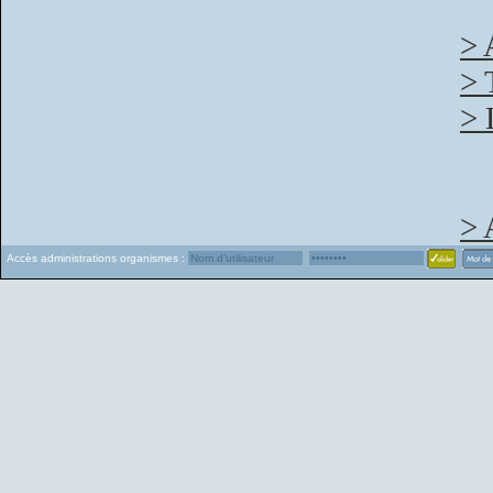
> 
> 
> 
> 
Accès administrations organismes :