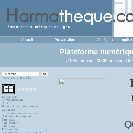
Accueil
Présentation
Configuration requise
Plateforme numériqu
71905 ebooks | 23369 articles | 158
>Recherche avancée
Ebooks
Beaux-arts
Communication
Droit
Economie et management
Education
Études littéraires, critiques
Histoire - Géographie
Jeunesse
Q
Linguistique
Littérature
Philosophie
Psychanalyse – Psychologie