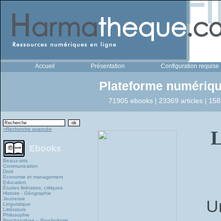
Accueil
Présentation
Configuration requise
Plateforme numériqu
71905 ebooks | 23369 articles | 158
>Recherche avancée
L
Ebooks
Beaux-arts
Communication
Droit
Economie et management
Education
Études littéraires, critiques
Histoire - Géographie
Jeunesse
Un
Linguistique
Littérature
Philosophie
Psychanalyse – Psychologie