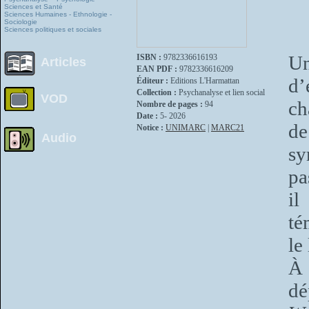
Sciences et Santé
Sciences Humaines - Ethnologie -
Sociologie
Sciences politiques et sociales
Un
ISBN :
9782336616193
Articles
EAN PDF :
9782336616209
d’
Éditeur :
Editions L'Harmattan
Collection :
Psychanalyse et lien social
VOD
ch
Nombre de pages :
94
Date :
5- 2026
de
Notice :
UNIMARC
|
MARC21
Audio
sy
pa
il
té
le
À 
dé