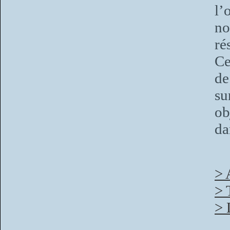
l’
no
ré
Ce
de
su
ob
da
> 
> 
> 