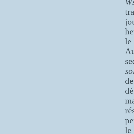
Ws
tr
jo
he
le
Au
s
so
de
dé
ma
ré
pe
le