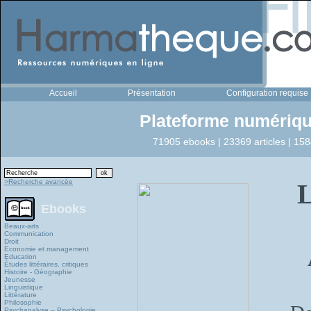
Accueil
Présentation
Configuration requise
Plateforme numériqu
71905 ebooks | 23369 articles | 158
>Recherche avancée
L
Ebooks
Beaux-arts
Communication
Droit
Economie et management
Education
Études littéraires, critiques
Histoire - Géographie
Jeunesse
Linguistique
Littérature
Philosophie
Psychanalyse – Psychologie