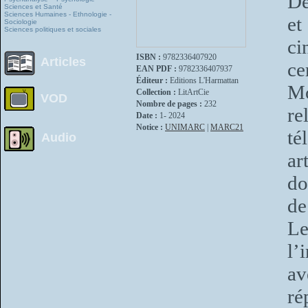
De
Sciences et Santé
Sciences Humaines - Ethnologie -
et
Sociologie
Sciences politiques et sociales
ci
ISBN :
9782336407920
Articles
ce
EAN PDF :
9782336407937
Éditeur :
Editions L'Harmattan
Mo
Collection :
LitArtCie
VOD
Nombre de pages :
232
re
Date :
1- 2024
Notice :
UNIMARC
|
MARC21
té
Audio
ar
do
de
Le
l’
av
ré