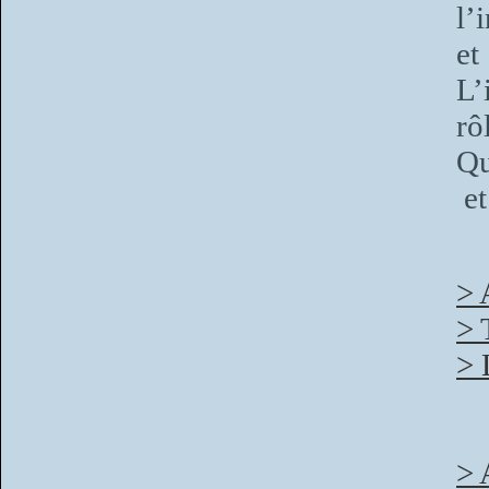
l’
e
L’
rô
Qu
et
> 
> 
> 
> 