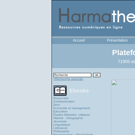
Accueil
Présentation
Plate
71905 eb
>Recherche avancée
Ebooks
Beaux-arts
Communication
Droit
Economie et management
Education
Études littéraires, critiques
Histoire - Géographie
Jeunesse
Linguistique
Littérature
Philosophie
Psychanalyse – Psychologie