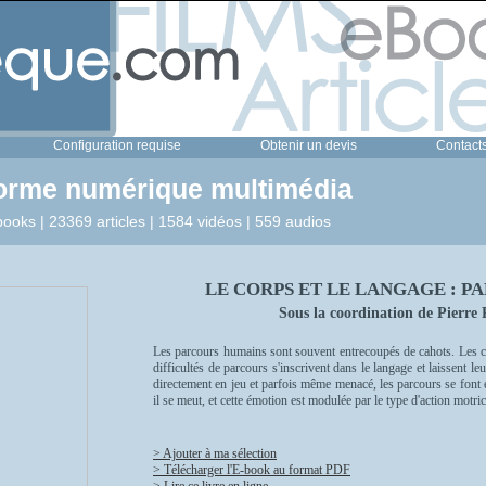
Configuration requise
Obtenir un devis
Contact
forme numérique multimédia
ooks | 23369 articles | 1584 vidéos | 559 audios
LE CORPS ET LE LANGAGE : 
Sous la coordination de Pierre
Les parcours humains sont souvent entrecoupés de cahots. Les 
difficultés de parcours s'inscrivent dans le langage et laissent l
directement en jeu et parfois même menacé, les parcours se font 
il se meut, et cette émotion est modulée par le type d'action motri
> Ajouter à ma sélection
> Télécharger l'E-book au format PDF