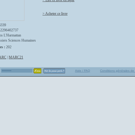
> Lire ce livre en ligne
> Acheter ce livre
6339
82296402737
ns L'Harmattan
siers Sciences Humaines
es :
202
ARC
|
MARC21
Aide / FAQ
Conditions générales de