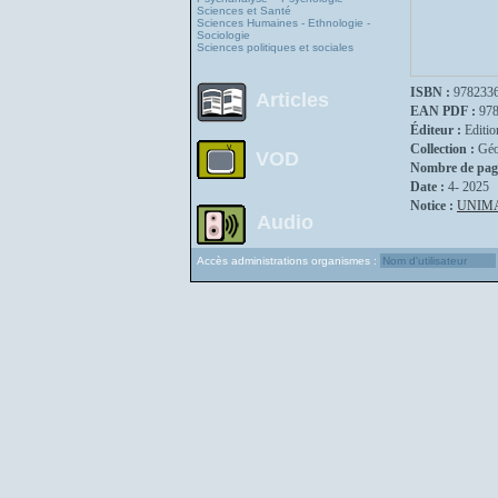
Sciences et Santé
Sciences Humaines - Ethnologie -
Sociologie
Sciences politiques et sociales
ISBN :
978233
Articles
EAN PDF :
97
Éditeur :
Editio
Collection :
Géo
VOD
Nombre de pag
Date :
4- 2025
Notice :
UNIM
Audio
Accès administrations organismes :