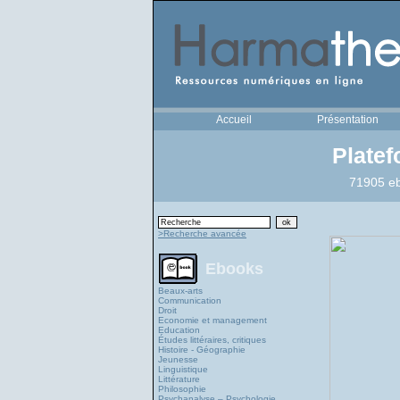
Accueil
Présentation
Plate
71905 eb
>Recherche avancée
Ebooks
Beaux-arts
Communication
Droit
Economie et management
Education
Études littéraires, critiques
Histoire - Géographie
Jeunesse
Linguistique
Littérature
Philosophie
Psychanalyse – Psychologie