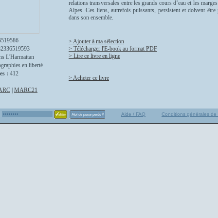
relations transversales entre les grands cours d’eau et les marg
Alpes. Ces liens, autrefois puissants, persistent et doivent être
dans son ensemble.
6519586
> Ajouter à ma sélection
82336519593
> Télécharger l'E-book au format PDF
> Lire ce livre en ligne
ns L'Harmattan
graphies en liberté
es :
412
> Acheter ce livre
ARC
|
MARC21
Aide / FAQ
Conditions générales de