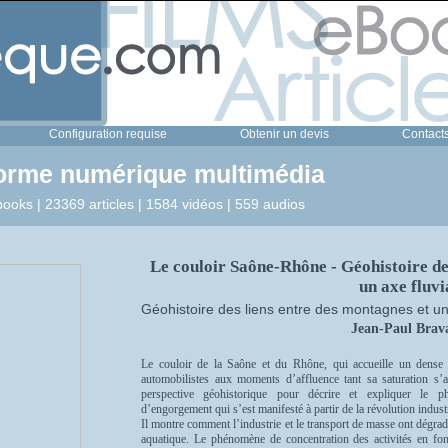
Configuration requise
Obtenir un devis
Contact
forme numérique multimédia
ooks | 23369 articles | 1584 vidéos | 559 audios
Le couloir Saône-Rhône - Géohistoire de
un axe fluvi
Géohistoire des liens entre des montagnes et un 
Jean-Paul Brav
Le couloir de la Saône et du Rhône, qui accueille un dense f
automobilistes aux moments d’affluence tant sa saturation s’
perspective géohistorique pour décrire et expliquer le
d’engorgement qui s’est manifesté à partir de la révolution indust
Il montre comment l’industrie et le transport de masse ont dégra
aquatique. Le phénomène de concentration des activités en fon