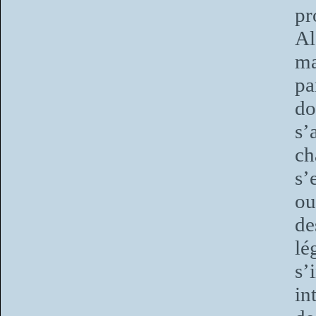
pr
Al
m
pa
do
s’
ch
s’
ou
de
lé
s’
in