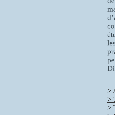
de
ma
d’
co
ét
le
p
pe
Di
> 
> 
> 