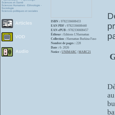
Sciences et Santé
Sciences Humaines - Ethnologie -
Sociologie
Sciences politiques et sociales
D
ISBN :
9782336608433
Articles
p
EAN PDF :
9782336608440
EAN ePUB :
9782336608457
p
Éditeur :
Editions L'Harmattan
VOD
Collection :
Harmattan Burkina Faso
Nombre de pages :
228
Date :
6- 2026
Audio
Notice :
UNIMARC
|
MARC21
G
Dè
au
bu
ba