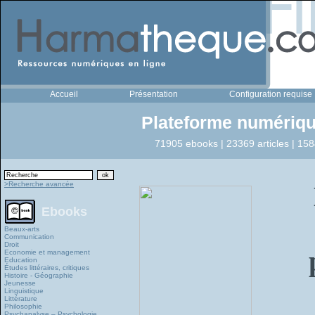
Accueil
Présentation
Configuration requise
Plateforme numériqu
71905 ebooks | 23369 articles | 158
>Recherche avancée
Ebooks
Beaux-arts
Communication
Droit
Economie et management
Education
Études littéraires, critiques
Histoire - Géographie
Jeunesse
Linguistique
Littérature
Philosophie
Psychanalyse – Psychologie