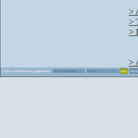
> 
> 
> 
> 
Accès administrations organismes :