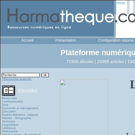
Accueil
Présentation
Configuration requise
Plateforme numériqu
71905 ebooks | 23369 articles | 158
>Recherche avancée
Ebooks
Beaux-arts
Communication
Droit
Economie et management
Education
Études littéraires, critiques
Histoire - Géographie
Jeunesse
Linguistique
Littérature
Philosophie
Psychanalyse – Psychologie