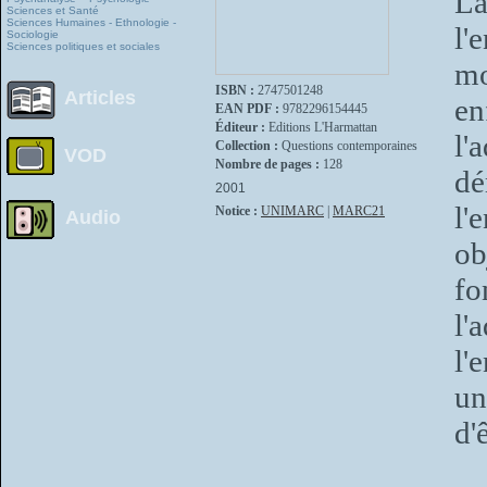
La
Sciences et Santé
Sciences Humaines - Ethnologie -
l'
Sociologie
Sciences politiques et sociales
mo
ISBN :
2747501248
Articles
en
EAN PDF :
9782296154445
Éditeur :
Editions L'Harmattan
l'
Collection :
Questions contemporaines
VOD
Nombre de pages :
128
dé
2001
l'
Notice :
UNIMARC
|
MARC21
Audio
ob
fo
l'
l'
un
d'