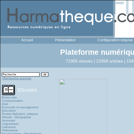
Accueil
Présentation
Configuration requise
Plateforme numériqu
71905 ebooks | 23369 articles | 158
>Recherche avancée
Ebooks
Beaux-arts
Communication
Droit
Economie et management
Education
Études littéraires, critiques
Histoire - Géographie
Jeunesse
Linguistique
Littérature
Philosophie
Psychanalyse – Psychologie