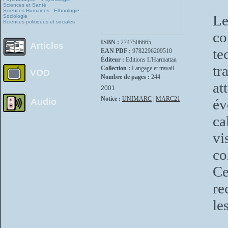
Sciences et Santé
Sciences Humaines - Ethnologie -
Le
Sociologie
Sciences politiques et sociales
co
ISBN :
2747506665
Articles
te
EAN PDF :
9782296209510
Éditeur :
Editions L'Harmattan
tr
Collection :
Langage et travail
VOD
Nombre de pages :
244
at
2001
Notice :
UNIMARC
|
MARC21
év
Audio
ca
vi
co
Ce
re
le