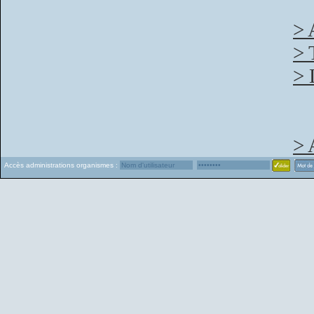
> 
> 
> 
> 
Accès administrations organismes :