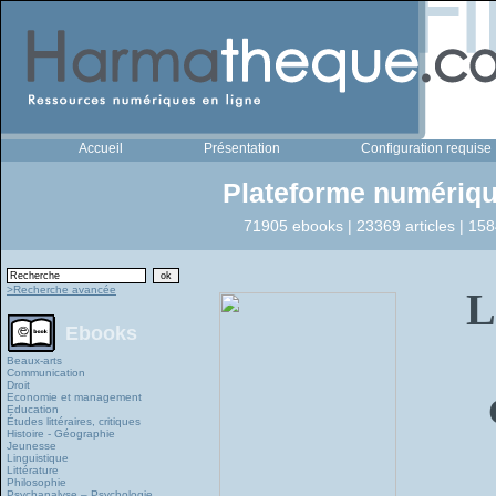
Accueil
Présentation
Configuration requise
Plateforme numériqu
71905 ebooks | 23369 articles | 158
>Recherche avancée
L
Ebooks
Beaux-arts
Communication
Droit
Economie et management
Education
Études littéraires, critiques
Histoire - Géographie
Jeunesse
Linguistique
Littérature
Philosophie
Psychanalyse – Psychologie