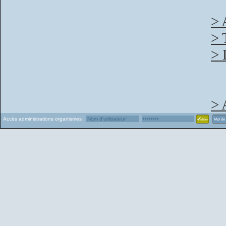
> 
> 
> 
> 
Accès administrations organismes :