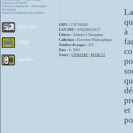
Sciences et Santé
Sciences Humaines - Ethnologie -
La
Sociologie
Sciences politiques et sociales
qu
ISBN :
2747542602
Articles
à 
EAN PDF :
9782296319127
Éditeur :
Editions L'Harmattan
fa
Collection :
Ouverture Philosophique
VOD
Nombre de pages :
224
co
Date :
4- 2003
Notice :
UNIMARC
|
MARC21
po
Audio
so
qu
dé
pr
et
po