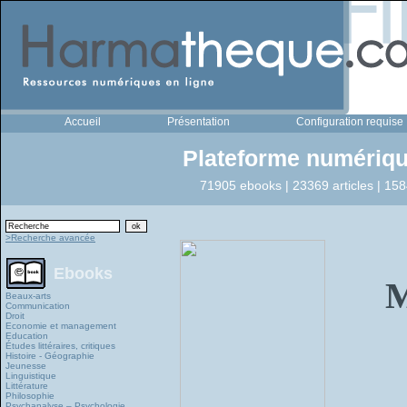
Accueil
Présentation
Configuration requise
Plateforme numériqu
71905 ebooks | 23369 articles | 158
>Recherche avancée
Ebooks
M
Beaux-arts
Communication
Droit
Economie et management
Education
Études littéraires, critiques
Histoire - Géographie
Jeunesse
Linguistique
Littérature
Philosophie
Psychanalyse – Psychologie