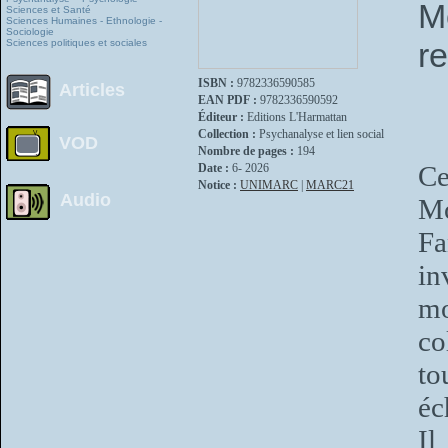
M
Sciences et Santé
Sciences Humaines - Ethnologie -
Sociologie
re
Sciences politiques et sociales
ISBN :
9782336590585
Articles
EAN PDF :
9782336590592
Éditeur :
Editions L'Harmattan
Collection :
Psychanalyse et lien social
VOD
Nombre de pages :
194
Ce
Date :
6- 2026
Notice :
UNIMARC
|
MARC21
Audio
Mo
F
in
mo
co
to
éc
Il