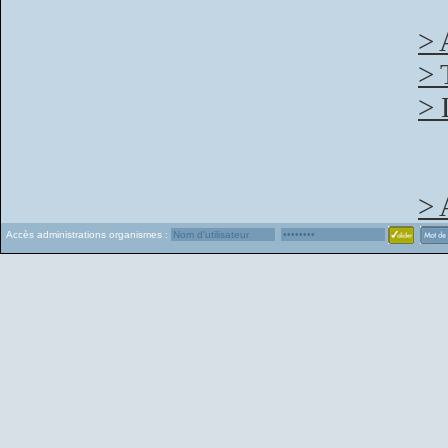
> 
> 
> 
> 
Accès administrations organismes :