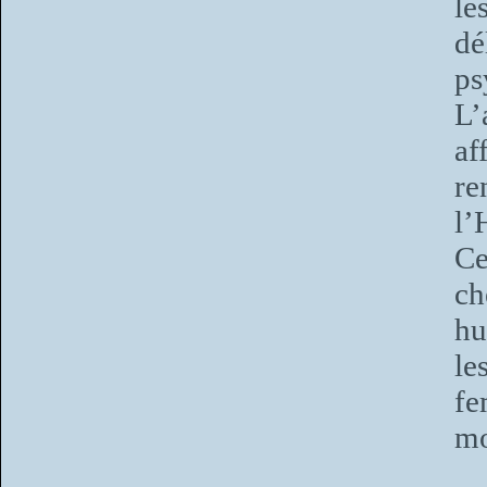
le
dé
ps
L’
af
re
l’
Ce
ch
hu
le
fe
mo