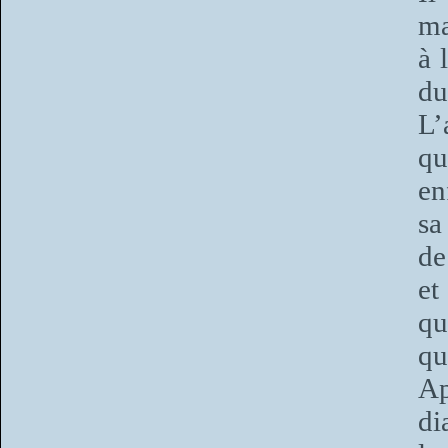
ma
à 
du
L’
qu
en
sa
de
et
qu
qu
Ap
di