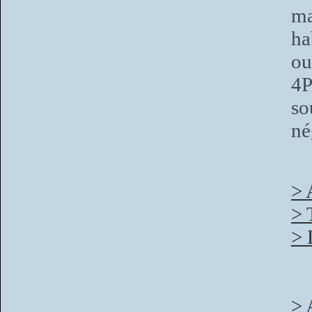
ma
ha
ou
4P
so
né
> 
> 
> 
> 