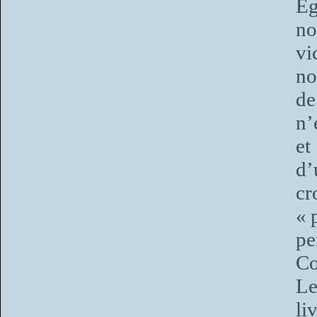
Ég
no
vi
no
de
n’
et
d’
cr
« 
p
Co
Le
li