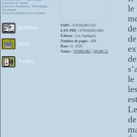
Sciences et Santé
le
Sciences Humaines - Ethnologie -
Sociologie
Sciences politiques et sociales
mo
ISBN :
9791042811457
de
Articles
EAN PDF :
9791042811464
Éditeur :
Les Impliqués
de
Nombre de pages :
404
VOD
ex
Date :
6- 2026
Notice :
UNIMARC
|
MARC21
de
Audio
s’
le
le
es
Le
de
ma