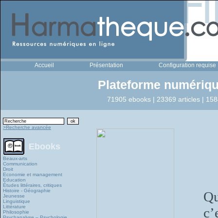
Accueil
Présentation
Configuration requise
Plateforme numériqu
71905 ebooks | 23369 articles | 158
>Recherche avancée
Ebooks
Beaux-arts
Communication
Droit
Economie et management
Education
Études littéraires, critiques
Histoire - Géographie
Qu
Jeunesse
Linguistique
Littérature
c’
Philosophie
Psychanalyse – Psychologie