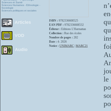
Sciences et Santé
n’
Sciences Humaines - Ethnologie -
Sociologie
Sciences politiques et sociales
en
qu
ISBN :
9782336608525
Articles
EAN PDF :
9782336608532
qu
Éditeur :
Editions L'Harmattan
Collection :
Rue des écoles
VOD
in
Nombre de pages :
282
Date :
4- 2026
fo
Notice :
UNIMARC
|
MARC21
Audio
Au
An
jo
le
po
so
po