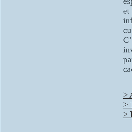
es
e
in
cu
C’
in
pa
ca
> 
> 
> 