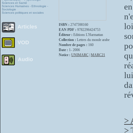
Sciences et Santé
en
Sciences Humaines - Ethnologie -
Sociologie
Sciences politiques et sociales
n'
lo
ISBN :
2747598160
Articles
EAN PDF :
9782296424753
so
Éditeur :
Editions L'Harmattan
Collection :
Lettres du monde arabe
VOD
po
Nombre de pages :
160
Date :
1- 2006
qu
Notice :
UNIMARC
|
MARC21
Audio
ré
lu
da
ré
> 
> 