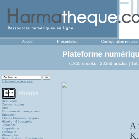
Accueil
Présentation
Configuration requise
Plateforme numériqu
71905 ebooks | 23369 articles | 158
>Recherche avancée
Ebooks
Beaux-arts
Communication
Droit
Economie et management
Education
Études littéraires, critiques
Histoire - Géographie
A 
Jeunesse
Linguistique
Littérature
K,
Philosophie
Psychanalyse – Psychologie