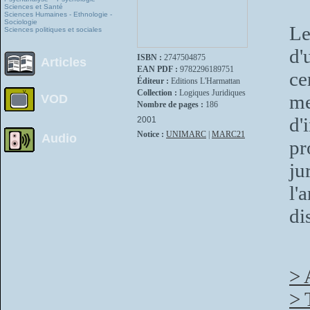
Sciences et Santé
Sciences Humaines - Ethnologie -
Sociologie
Le
Sciences politiques et sociales
d'
ISBN :
2747504875
Articles
EAN PDF :
9782296189751
ce
Éditeur :
Editions L'Harmattan
Collection :
Logiques Juridiques
me
VOD
Nombre de pages :
186
d'
2001
Notice :
UNIMARC
|
MARC21
Audio
pr
ju
l'
di
> 
> 