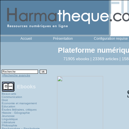
Accueil
Présentation
Configuration requise
Plateforme numériqu
71905 ebooks | 23369 articles | 158
>Recherche avancée
Ebooks
Beaux-arts
Communication
Droit
Economie et management
Education
Études littéraires, critiques
Histoire - Géographie
Jeunesse
Linguistique
Littérature
Philosophie
Psychanalyse – Psychologie