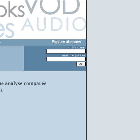
s
Espace abonnés
utilisateur
mot de passe
une analyse comparée
ga