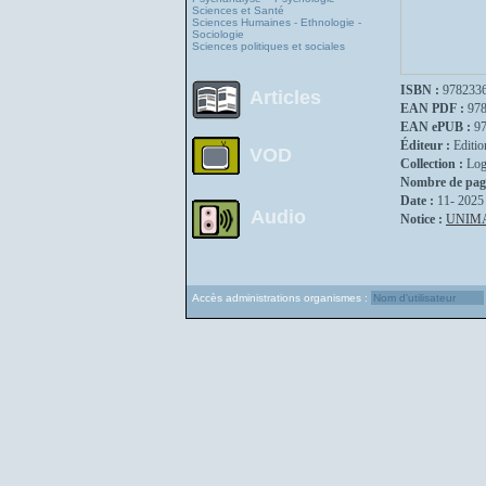
Sciences et Santé
Sciences Humaines - Ethnologie -
Sociologie
Sciences politiques et sociales
ISBN :
978233
Articles
EAN PDF :
97
EAN ePUB :
9
Éditeur :
Editio
VOD
Collection :
Log
Nombre de pag
Date :
11- 2025
Audio
Notice :
UNIM
Accès administrations organismes :