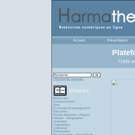
Accueil
Présentation
Plate
71905 eb
>Recherche avancée
Ebooks
Beaux-arts
Communication
Droit
Economie et management
Education
Études littéraires, critiques
Histoire - Géographie
Jeunesse
Linguistique
Littérature
Philosophie
Psychanalyse – Psychologie