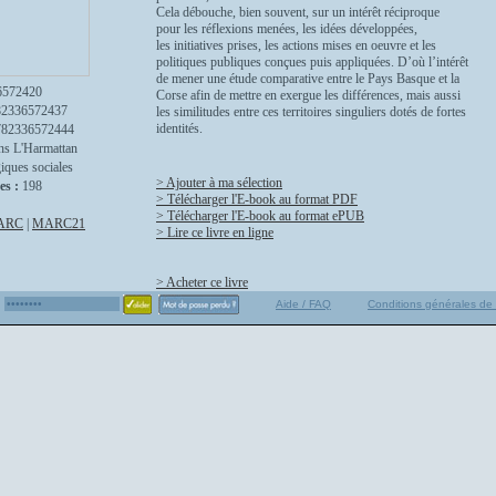
Cela débouche, bien souvent, sur un intérêt réciproque
pour les réflexions menées, les idées développées,
les initiatives prises, les actions mises en oeuvre et les
politiques publiques conçues puis appliquées. D’où l’intérêt
de mener une étude comparative entre le Pays Basque et la
6572420
Corse afin de mettre en exergue les différences, mais aussi
82336572437
les similitudes entre ces territoires singuliers dotés de fortes
identités.
782336572444
ns L'Harmattan
iques sociales
> Ajouter à ma sélection
es :
198
> Télécharger l'E-book au format PDF
> Télécharger l'E-book au format ePUB
ARC
|
MARC21
> Lire ce livre en ligne
> Acheter ce livre
Aide / FAQ
Conditions générales de