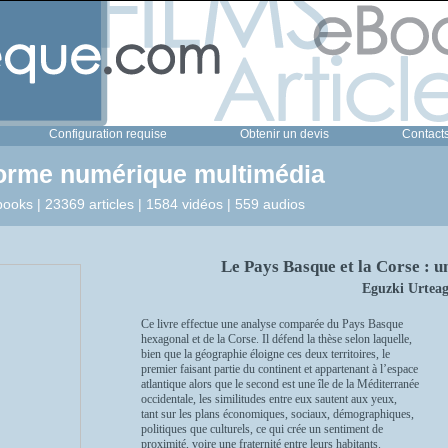
Configuration requise
Obtenir un devis
Contact
forme numérique multimédia
ooks | 23369 articles | 1584 vidéos | 559 audios
Le Pays Basque et la Corse : 
Eguzki Urtea
Ce livre effectue une analyse comparée du Pays Basque
hexagonal et de la Corse. Il défend la thèse selon laquelle,
bien que la géographie éloigne ces deux territoires, le
premier faisant partie du continent et appartenant à l’espace
atlantique alors que le second est une île de la Méditerranée
occidentale, les similitudes entre eux sautent aux yeux,
tant sur les plans économiques, sociaux, démographiques,
politiques que culturels, ce qui crée un sentiment de
proximité, voire une fraternité entre leurs habitants.