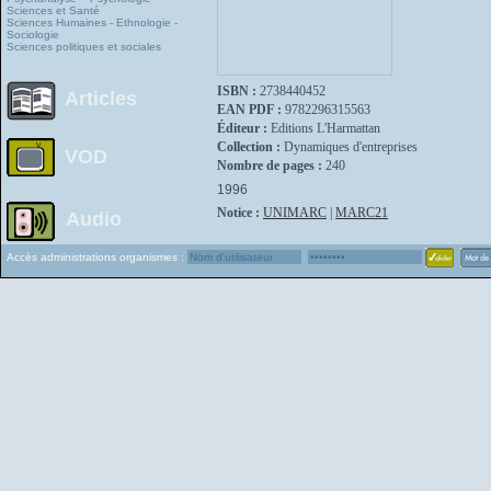
Sciences et Santé
Sciences Humaines - Ethnologie -
Sociologie
Sciences politiques et sociales
ISBN :
2738440452
Articles
EAN PDF :
9782296315563
Éditeur :
Editions L'Harmattan
Collection :
Dynamiques d'entreprises
VOD
Nombre de pages :
240
1996
Notice :
UNIMARC
|
MARC21
Audio
Accès administrations organismes :