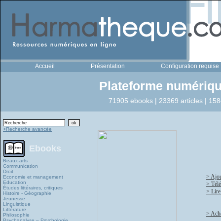
Accueil
Présentation
Configuration requise
Plateforme numériqu
71905 ebooks | 23369 articles | 158
>Recherche avancée
Ebooks
Beaux-arts
Communication
Droit
> Ajou
Economie et management
Education
> Tél
Études littéraires, critiques
> Lire
Histoire - Géographie
Jeunesse
Linguistique
Littérature
> Ache
Philosophie
Psychanalyse – Psychologie