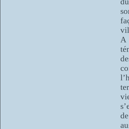
du
so
fa
vi
A 
té
de
c
l’
te
vi
s’
de
au