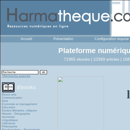
Accueil
Présentation
Configuration requise
Plateforme numériqu
71905 ebooks | 23369 articles | 158
>Recherche avancée
Ebooks
Beaux-arts
Communication
Droit
Economie et management
Education
Études littéraires, critiques
Histoire - Géographie
Jeunesse
Linguistique
Littérature
Philosophie
Psychanalyse – Psychologie