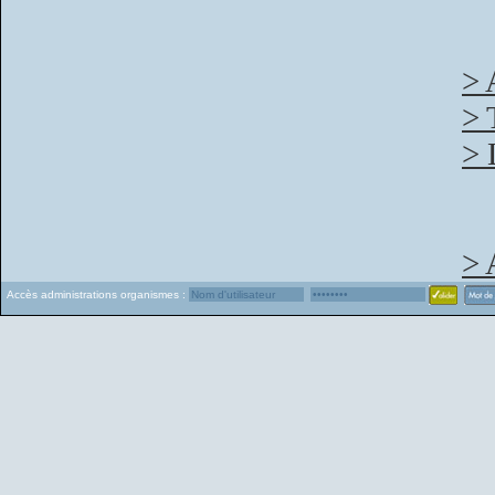
> 
> 
> 
> 
Accès administrations organismes :