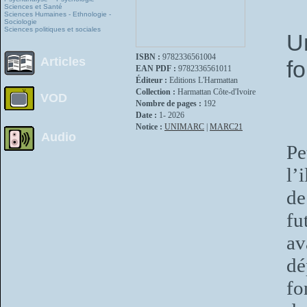
Sciences et Santé
Sciences Humaines - Ethnologie -
Sociologie
Sciences politiques et sociales
U
ISBN :
9782336561004
Articles
fo
EAN PDF :
9782336561011
Éditeur :
Editions L'Harmattan
Collection :
Harmattan Côte-d'Ivoire
VOD
Nombre de pages :
192
Date :
1- 2026
Notice :
UNIMARC
|
MARC21
Audio
Pe
l’
de
fu
av
dé
fo