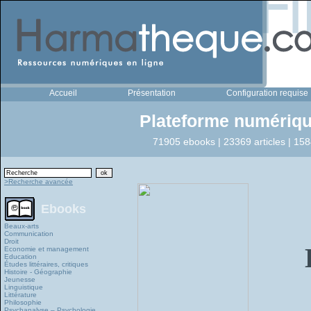
Accueil
Présentation
Configuration requise
Plateforme numériqu
71905 ebooks | 23369 articles | 158
>Recherche avancée
Ebooks
Beaux-arts
Communication
Droit
Economie et management
Education
Études littéraires, critiques
Histoire - Géographie
Jeunesse
Linguistique
Littérature
Philosophie
Psychanalyse – Psychologie