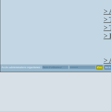
> 
> 
> 
> 
> 
Accès administrations organismes :