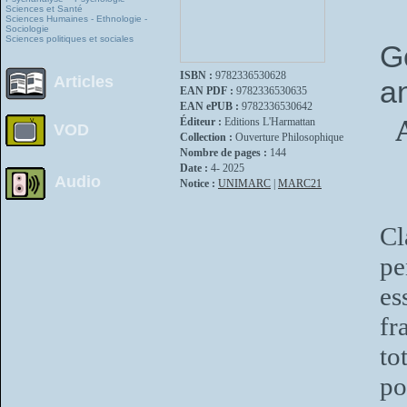
Sciences et Santé
Sciences Humaines - Ethnologie -
Sociologie
Sciences politiques et sociales
G
ISBN :
9782336530628
Articles
an
EAN PDF :
9782336530635
EAN ePUB :
9782336530642
Éditeur :
Editions L'Harmattan
VOD
Collection :
Ouverture Philosophique
Nombre de pages :
144
Date :
4- 2025
Audio
Notice :
UNIMARC
|
MARC21
Cl
p
es
fr
to
po