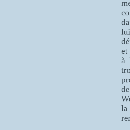
me
co
da
lu
dé
et
à 
t
pr
de
We
la
re