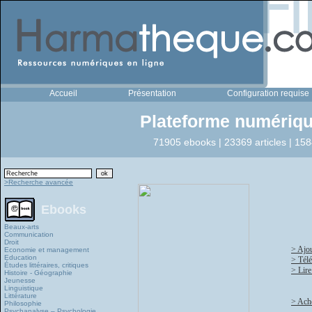
Accueil
Présentation
Configuration requise
Plateforme numériqu
71905 ebooks | 23369 articles | 158
>Recherche avancée
Ebooks
Beaux-arts
Communication
Droit
> Ajou
Economie et management
Education
> Tél
Études littéraires, critiques
> Lire
Histoire - Géographie
Jeunesse
Linguistique
Littérature
> Ache
Philosophie
Psychanalyse – Psychologie