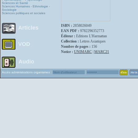
Sciences et Santé
Sciences Humaines - Ethnologie -
Sociologie
Sciences politiques et sociales
ISBN :
2858026049
Articles
EAN PDF :
9782296352773
Éditeur :
Editions L'Harmattan
Collection :
Lettres Asiatiques
VOD
Nombre de pages :
156
Notice :
UNIMARC
|
MARC21
Audio
Accès administrations organismes :