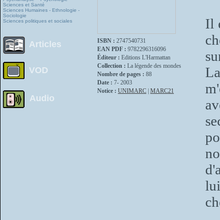
Sciences et Santé
Sciences Humaines - Ethnologie -
Sociologie
Il
Sciences politiques et sociales
ch
ISBN :
2747540731
Articles
EAN PDF :
9782296316096
su
Éditeur :
Editions L'Harmattan
Collection :
La légende des mondes
La
VOD
Nombre de pages :
88
Date :
7- 2003
m'
Notice :
UNIMARC
|
MARC21
Audio
av
se
po
no
d'
lu
ch