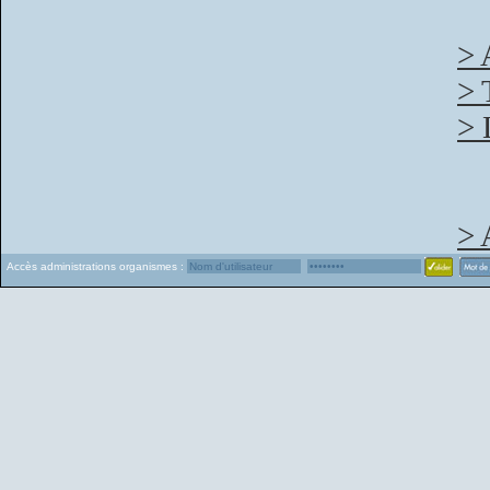
> 
> 
> 
> 
Accès administrations organismes :