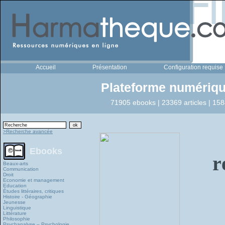
Accueil
Présentation
Configuration requise
Plateforme numériqu
71905 ebooks | 23369 articles | 158
>Recherche avancée
Ebooks
r
Beaux-arts
Communication
Droit
Economie et management
Education
Études littéraires, critiques
Histoire - Géographie
Jeunesse
Linguistique
Littérature
Philosophie
Psychanalyse – Psychologie