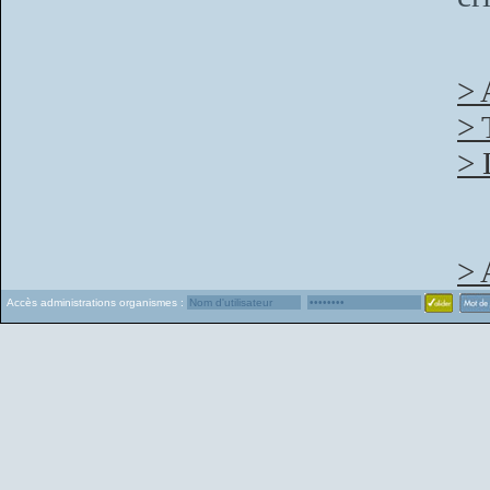
> 
> 
> 
> 
Accès administrations organismes :