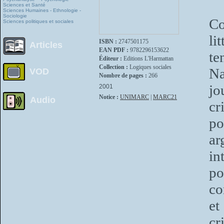
Sciences et Santé
Sciences Humaines - Ethnologie -
Sociologie
Co
Sciences politiques et sociales
li
ISBN :
2747501175
Articles
EAN PDF :
9782296153622
te
Éditeur :
Editions L'Harmattan
Collection :
Logiques sociales
Na
VOD
Nombre de pages :
266
jo
2001
Notice :
UNIMARC
|
MARC21
Audio
cr
po
ar
in
po
co
et
cr