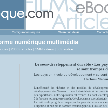
Configuration requise
Obtenir un devis
Contact
forme numérique multimédia
ooks | 23369 articles | 1584 vidéos | 559 audios
Le sous-développement durable - Les pay
se sont trompés d
Les pays en « voie de développement » se sont 
Hachimi Madou
L’inefficacité des théories et des modèles de développeme
développement des Nouveaux pays industrialisés et des pays é
des exportations. Cette explication est erronée ! Ce sont les ent
à la fonction technique (recherche/développement et production).
La maîtrise du progrès technique par les pays du tiers-monde ne 
l’ingénieur et non par le transfert technologique ou l’illusion de l’