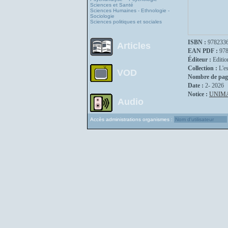
Sciences et Santé
Sciences Humaines - Ethnologie -
Sociologie
Sciences politiques et sociales
ISBN :
978233
Articles
EAN PDF :
97
Éditeur :
Editio
Collection :
L'e
VOD
Nombre de pag
Date :
2- 2026
Notice :
UNIM
Audio
Accès administrations organismes :