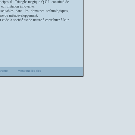
rincipes du Triangle magique Q.C.I. constitué de
 et l’imitation innovante.
iscutables dans les domaines technologiques,
hase du métadéveloppement.
et de la société est de nature à contribuer à leur
 vente
Mentions légales