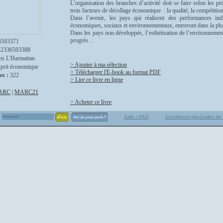
L’organisation des branches d’activité doit se faire selon les p
trois facteurs de décollage économique : la qualité, la compétition
Dans l’avenir, les pays qui réalisent des performances ind
économiques, sociaux et environnementaux, entreront dans la p
Dans les pays non développés, l’esthétisation de l’environnement 
progrès…
6593371
82336593388
ns L'Harmattan
> Ajouter à ma sélection
sprit économique
> Télécharger l'E-book au format PDF
es :
322
> Lire ce livre en ligne
ARC
|
MARC21
> Acheter ce livre
Aide / FAQ
Conditions générales de