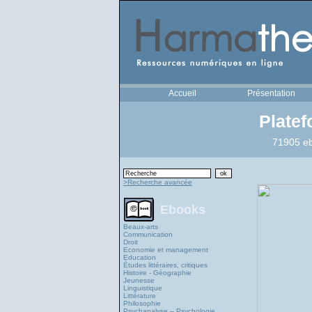
Accueil
Présentation
Plate
71905 eb
>Recherche avancée
Ebooks
Beaux-arts
Communication
Droit
Economie et management
Education
Études littéraires, critiques
Histoire - Géographie
Jeunesse
Linguistique
Littérature
Philosophie
Psychanalyse – Psychologie