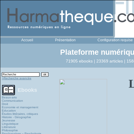
Accueil
Présentation
Configuration requise
Plateforme numériqu
71905 ebooks | 23369 articles | 158
>Recherche avancée
Ebooks
Beaux-arts
Communication
Droit
Economie et management
Education
Études littéraires, critiques
Histoire - Géographie
Jeunesse
Linguistique
Littérature
Philosophie
Psychanalyse – Psychologie