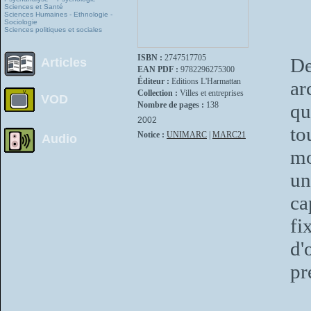
Sciences et Santé
Sciences Humaines - Ethnologie -
Sociologie
Sciences politiques et sociales
ISBN :
2747517705
De
Articles
EAN PDF :
9782296275300
Éditeur :
Editions L'Harmattan
ar
Collection :
Villes et entreprises
VOD
Nombre de pages :
138
qu
2002
to
Notice :
UNIMARC
|
MARC21
Audio
mo
un
ca
fi
d'
pr