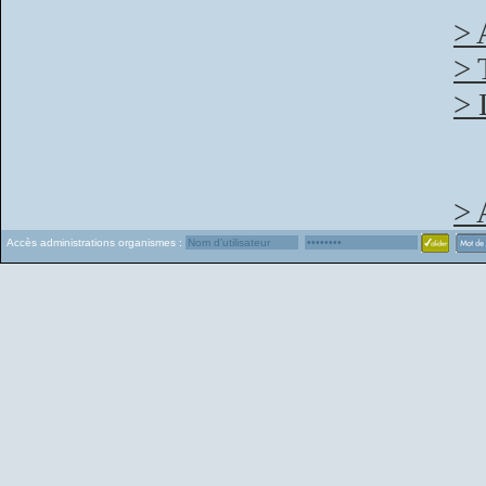
> 
> 
> 
> 
Accès administrations organismes :