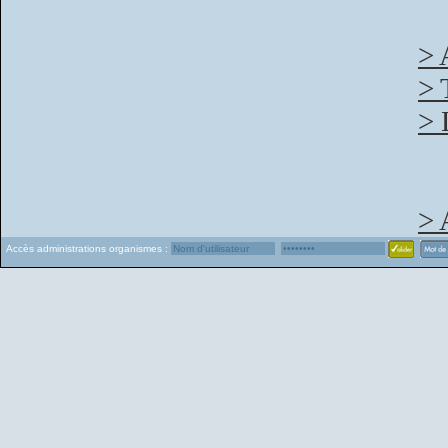
> 
> 
> 
> 
Accès administrations organismes :