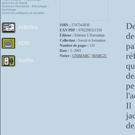
Sciences et Santé
Sciences Humaines - Ethnologie -
Sociologie
Sciences politiques et sociales
De
ISBN :
2747543838
Articles
EAN PDF :
9782296321359
de
Éditeur :
Editions L'Harmattan
Collection :
Savoir et formation
VOD
pa
Nombre de pages :
132
Date :
5- 2003
ré
Notice :
UNIMARC
|
MARC21
Audio
qu
d
p
l'
Il
ja
de