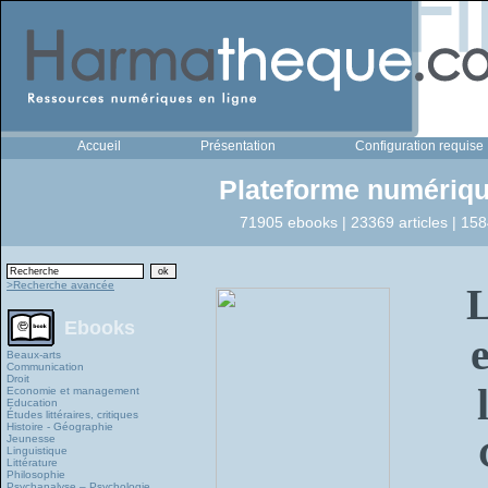
Accueil
Présentation
Configuration requise
Plateforme numériqu
71905 ebooks | 23369 articles | 158
>Recherche avancée
L
Ebooks
e
Beaux-arts
Communication
Droit
Economie et management
Education
Études littéraires, critiques
Histoire - Géographie
Jeunesse
Linguistique
Littérature
Philosophie
Psychanalyse – Psychologie