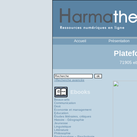
Accueil
Présentation
Plate
71905 eb
>Recherche avancée
Ebooks
Beaux-arts
Communication
Droit
Economie et management
Education
Études littéraires, critiques
Histoire - Géographie
Jeunesse
Linguistique
Littérature
Philosophie
Psychanalyse – Psychologie