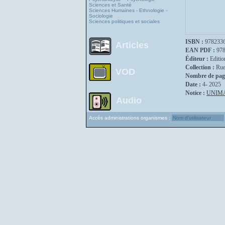
Sciences et Santé
Sciences Humaines - Ethnologie -
Sociologie
Sciences politiques et sociales
ISBN :
978233
Articles
EAN PDF :
97
Éditeur :
Editio
Collection :
Rue
VOD
Nombre de pag
Date :
4- 2025
Notice :
UNIM
Audio
Accès administrations organismes :