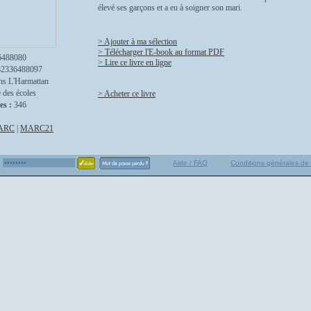
élevé ses garçons et a eu à soigner son mari.
> Ajouter à ma sélection
> Télécharger l'E-book au format PDF
6488080
> Lire ce livre en ligne
82336488097
ns L'Harmattan
 des écoles
> Acheter ce livre
es :
346
ARC
|
MARC21
Aide / FAQ
Conditions générales de