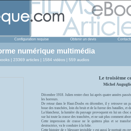
Configuration requise
Obtenir un devis
Contact
forme numérique multimédia
ooks | 23369 articles | 1584 vidéos | 559 audios
Le troisième c
Michel Augugli
Décembre 1918. Julien rentre chez lui après quatre années passées
les horreurs.
De retour dans le Haut-Doubs en décembre, il y retrouve un pa
boue des tranchées, loin du bruit et de la fureur des batailles, et 
La blancheur, la lumière du paysage provoquent en lui un choc a
sur lui toute la crasse des tranchées, et ne sait plus comment abord
Cette impression de crasse ne le quittera plus et se transf
destructrice, va le conduire à la folie.
Cette histoire de « blessure invisible » est aussi le portrait en