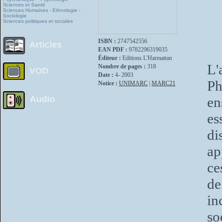
Sciences et Santé
Sciences Humaines - Ethnologie -
Sociologie
Sciences politiques et sociales
ISBN :
2747542556
Articles
EAN PDF :
9782296319035
Éditeur :
Editions L'Harmattan
L'
Nombre de pages :
318
VOD
Date :
4- 2003
Ph
Notice :
UNIMARC
|
MARC21
Audio
en
es
di
ap
ce
d
in
so