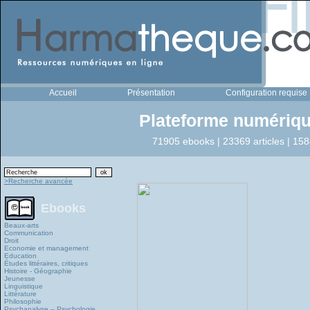
Accueil
Présentation
Configuration requise
Plateforme numériqu
71905 ebooks | 23369 articles | 158
>Recherche avancée
Ebooks
Beaux-arts
Communication
Droit
Economie et management
Education
Études littéraires, critiques
Histoire - Géographie
Jeunesse
Linguistique
Littérature
Philosophie
Psychanalyse – Psychologie