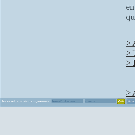
en
qu
> 
> 
> 
> 
Accès administrations organismes :