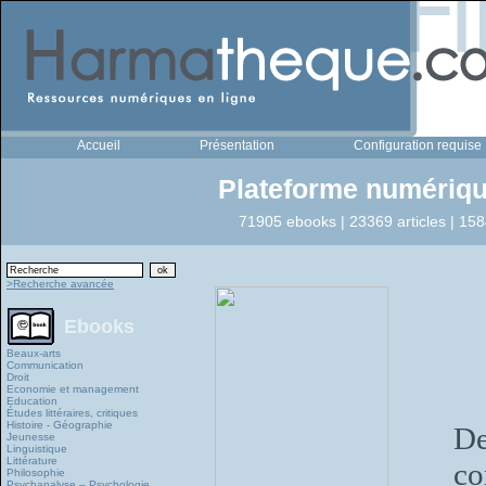
Accueil
Présentation
Configuration requise
Plateforme numériqu
71905 ebooks | 23369 articles | 158
>Recherche avancée
Ebooks
Beaux-arts
Communication
Droit
Economie et management
Education
Études littéraires, critiques
Histoire - Géographie
De
Jeunesse
Linguistique
Littérature
co
Philosophie
Psychanalyse – Psychologie