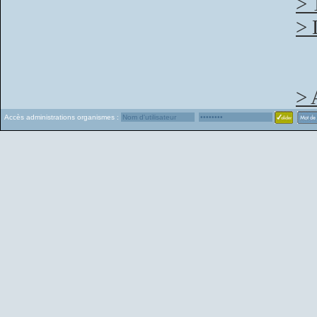
> 
> 
> 
Accès administrations organismes :