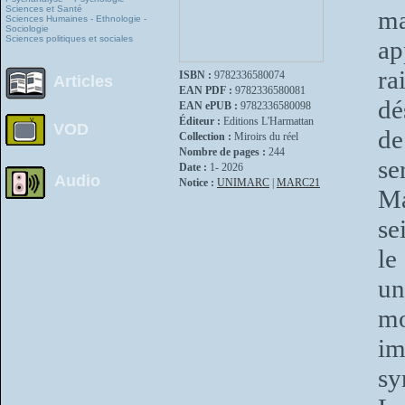
Sciences et Santé
ma
Sciences Humaines - Ethnologie -
Sociologie
Sciences politiques et sociales
ap
ra
ISBN :
9782336580074
Articles
EAN PDF :
9782336580081
dé
EAN ePUB :
9782336580098
Éditeur :
Editions L'Harmattan
VOD
de
Collection :
Miroirs du réel
Nombre de pages :
244
se
Date :
1- 2026
Audio
Notice :
UNIMARC
|
MARC21
Ma
se
le
un
mo
im
sy