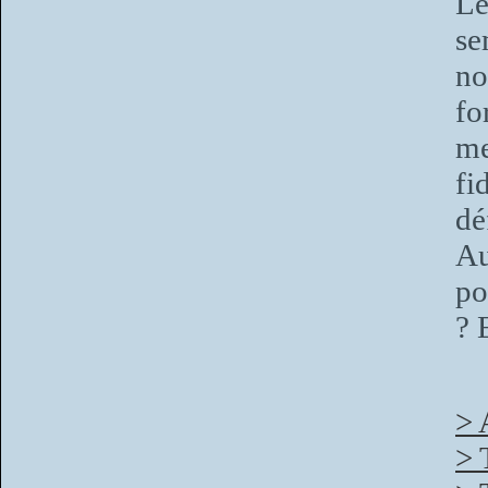
Le
se
no
fo
me
fi
dé
Au
po
? 
> 
> 