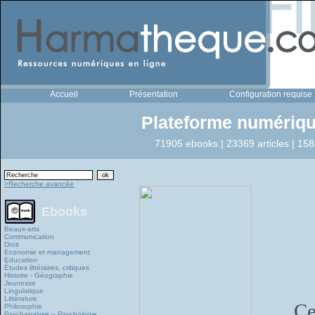
Accueil
Présentation
Configuration requise
Plateforme numériqu
71905 ebooks | 23369 articles | 158
>Recherche avancée
Ebooks
Beaux-arts
Communication
Droit
Economie et management
Education
Études littéraires, critiques
Histoire - Géographie
Jeunesse
Linguistique
Littérature
Ce
Philosophie
Psychanalyse – Psychologie