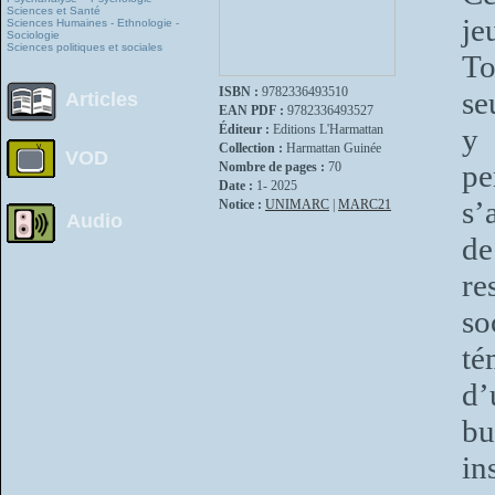
Sciences et Santé
je
Sciences Humaines - Ethnologie -
Sociologie
Sciences politiques et sociales
To
ISBN :
9782336493510
se
Articles
EAN PDF :
9782336493527
Éditeur :
Editions L'Harmattan
y 
Collection :
Harmattan Guinée
VOD
pe
Nombre de pages :
70
Date :
1- 2025
s’
Notice :
UNIMARC
|
MARC21
Audio
de
re
so
té
d’
bu
in