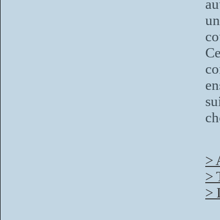
au
un
co
Ce
co
en
su
ch
> 
> 
> 