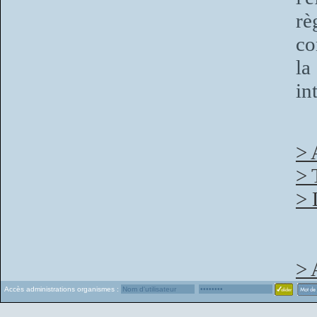
rè
co
la
in
> 
> 
> 
> 
Accès administrations organismes :