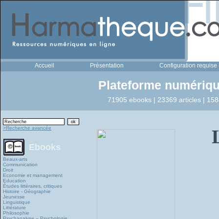
Accueil
Présentation
Configuration requise
Plateforme numériqu
71905 ebooks | 23369 articles | 158
>Recherche avancée
Ebooks
Beaux-arts
Communication
Droit
Economie et management
Education
Études littéraires, critiques
Histoire - Géographie
Jeunesse
Linguistique
Littérature
Philosophie
Psychanalyse – Psychologie