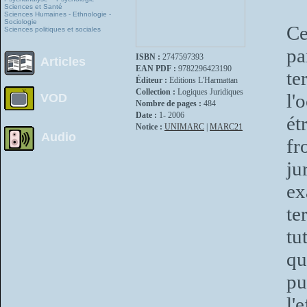
Sciences et Santé
Sciences Humaines - Ethnologie -
Sociologie
Ce
Sciences politiques et sociales
pa
ISBN :
2747597393
Articles
EAN PDF :
9782296423190
te
Éditeur :
Editions L'Harmattan
Collection :
Logiques Juridiques
l'
VOD
Nombre de pages :
484
Date :
1- 2006
ét
Notice :
UNIMARC
|
MARC21
Audio
fr
ju
ex
te
tu
qu
pu
l'