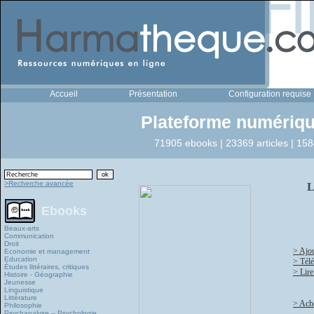
Accueil
Présentation
Configuration requise
Plateforme numériqu
71905 ebooks | 23369 articles | 158
>Recherche avancée
L
Ebooks
Beaux-arts
Communication
Droit
> Ajou
Economie et management
Education
> Tél
Études littéraires, critiques
> Lire
Histoire - Géographie
Jeunesse
Linguistique
Littérature
> Ache
Philosophie
Psychanalyse – Psychologie