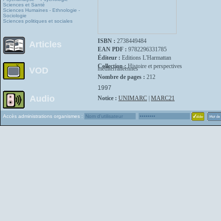
Sciences et Santé
Sciences Humaines - Ethnologie -
Sociologie
Sciences politiques et sociales
ISBN :
2738449484
Articles
EAN PDF :
9782296331785
Éditeur :
Editions L'Harmattan
Collection :
Histoire et perspectives
méditerranéennes
VOD
Nombre de pages :
212
1997
Audio
Notice :
UNIMARC
|
MARC21
Accès administrations organismes :